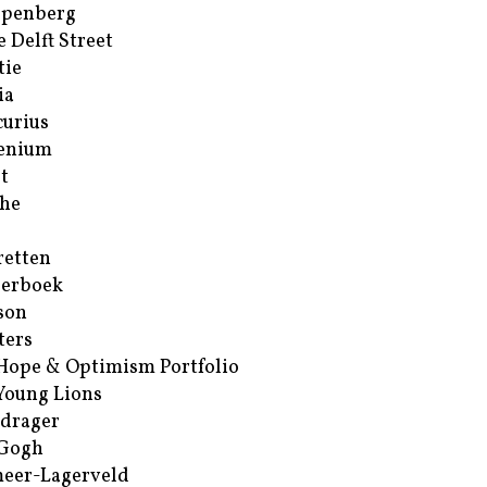
ppenberg
e Delft Street
tie
ia
urius
enium
t
he
retten
erboek
son
ters
Hope & Optimism Portfolio
Young Lions
drager
 Gogh
eer-Lagerveld