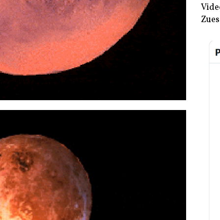
Vide
Zues