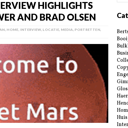
TERVIEW HIGHLIGHTS
Cat
WER AND BRAD OLSEN
LAN
,
HOME
,
INTERVIEW
,
LOCATIE
,
MEDIA
,
PORTRETTEN
,
Bert
Booi
Bulk
Busi
Coll
Copy
Enge
Gim
Glos
Haer
Hend
Hom
Huis
Inte