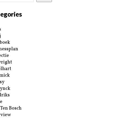
egories
s
j
boek
nessplan
ectie
right
lhart
mick
sy
ynck
riks
e
 Ten Bosch
rview