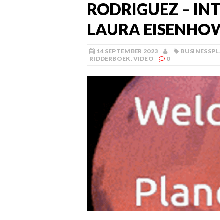
RODRIGUEZ – IN
LAURA EISENHO
14 SEPTEMBER 2023
BUSINESSP
RIDDERBOEK
,
VIDEO
0