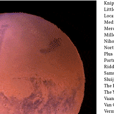
Kni
Littl
Loca
Med
Merc
Mill
Niho
Nort
Plus
Port
Ridd
Sam
Sluij
The 
The 
Vaan
Van
Verm