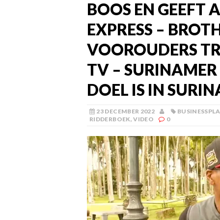
BOOS EN GEEFT 
EXPRESS – BROT
VOOROUDERS TR
TV – SURINAMER
DOEL IS IN SURI
23 DECEMBER 2022
BUSINESSPL
RIDDERBOEK
,
VIDEO
0