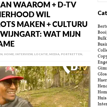
AAN WAAROM + D-TV
Cat
HERHOOD WIL
OTS MAKEN + CULTURU
Bert
 WIJNGART: WAT MIJN
Booi
Bulk
NAME
Busi
Coll
AN
,
HOME
,
INTERVIEW
,
LOCATIE
,
MEDIA
,
PORTRETTEN
,
Copy
Enge
Gim
Glos
Haer
Hend
Hom
Huis
Inte