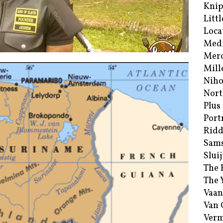
Kni
Littl
Loca
Med
Merc
Mill
Niho
Nort
Plus
Port
Ridd
Sam
Sluij
The 
The 
Vaan
Van
Verm