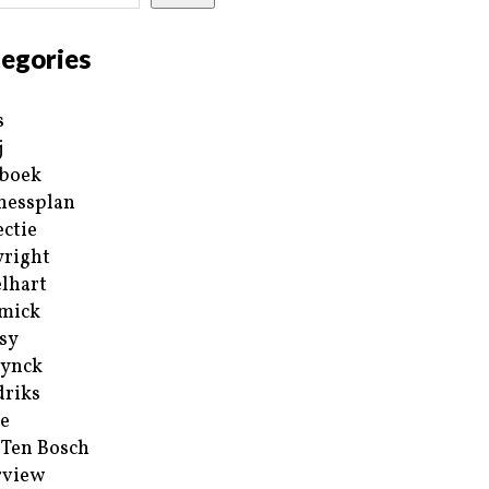
egories
s
j
boek
nessplan
ectie
right
lhart
mick
sy
ynck
riks
e
 Ten Bosch
rview