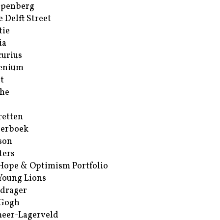
ppenberg
e Delft Street
tie
ia
urius
enium
t
he
retten
erboek
son
ters
Hope & Optimism Portfolio
Young Lions
drager
 Gogh
eer-Lagerveld