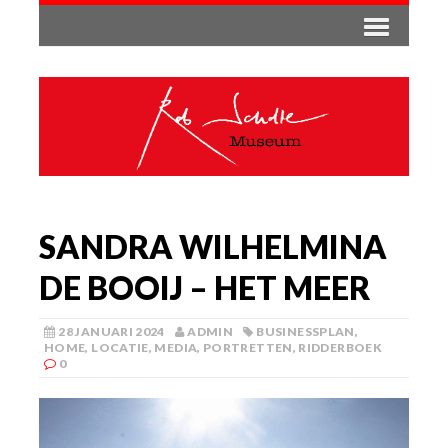
SANDRA WILHELMINA
DE BOOIJ – HET MEER
28 JANUARI 2024
ADMIN
BUSINESSPLAN
,
HOME
,
LOCATIE
,
MEDIA
,
PORTRETTEN
,
RIDDERBOEK
0