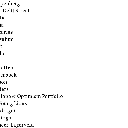
ppenberg
e Delft Street
tie
ia
urius
enium
t
he
retten
erboek
son
ters
Hope & Optimism Portfolio
Young Lions
drager
 Gogh
eer-Lagerveld