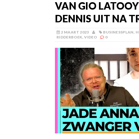
VAN GIO LATOOY
DENNIS UIT NA 
2 MAART 2023
BUSINESSPLAN
,
H
RIDDERBOEK
,
VIDEO
0