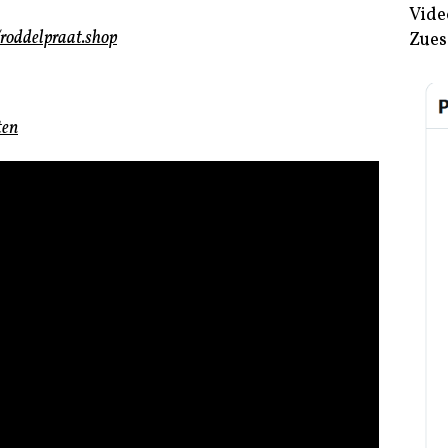
Vide
/roddelpraat.shop
Zues
ten