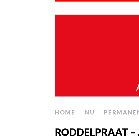
HOME
NU
PERMANE
RODDELPRAAT –