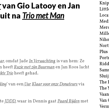
Kni
r
van Gio Latooy en Jan
Littl
 uit na
Trio met Man
Loca
Med
Merc
Mill
Niho
Nort
Plus
Port
ar,
omdat Jade
In
Verwachtin
g is van hem: Ze
Ridd
n heeft
Ruzie met zijn Buurman
en Jan Roos lacht
Sam
kte Trio
heeft gehad.
Sluij
The 
ding
‘ van een
Uur
Klaar voor onze Donateurs
via
The 
Vaan
Van
ste
JDDD
,
waar in Dennis gaat
Paard Rijden
met
Verm