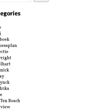
egories
s
j
boek
nessplan
ectie
right
lhart
mick
sy
ynck
riks
e
 Ten Bosch
rview