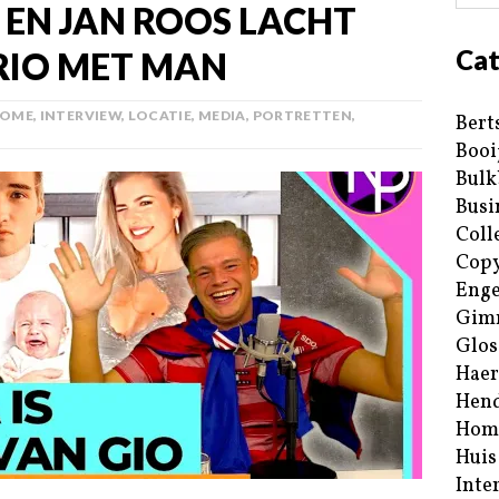
 EN JAN ROOS LACHT
Cat
TRIO MET MAN
OME
,
INTERVIEW
,
LOCATIE
,
MEDIA
,
PORTRETTEN
,
Bert
Booi
Bulk
Busi
Coll
Copy
Enge
Gim
Glos
Haer
Hend
Hom
Huis
Inte