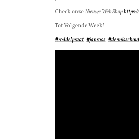
Check onze
Nieuwe Web Shop
https:/
Tot Volgende Week!
#
roddelpraat
#
janroos
#
dennisschou