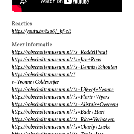
Reacties
https://youtu.be/t2o6J_kf-cE
Meer informatie
https://robscholtemuseum.nl/?s=RoddelPraat
https://robscholtemuseum.nl/?s=Jan+Roos
https://robscholtemuseum.nl/?s=Dennis+Schouten
https://robscholtemuseum.nl/?
s=Yvonne+Coldeweijer
https://robscholtemuseum.nl/?s=Life+of+Yvonne
https://robscholtemuseum.nl/?s=Floris+Wyers
https://robscholtemuseum.nl/?s=Alistair+Overeem
https://robscholtemuseum.nl/?s=Badr+Hari
https://robscholtemuseum.nl/?s=Rico+Verhoeven
https://robscholtemuseum.nl/?s=Charly+Luske