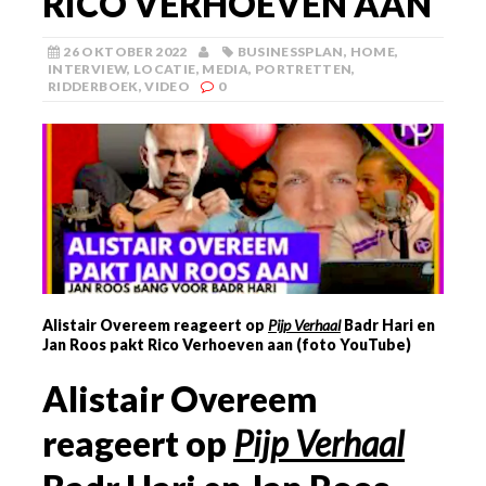
RICO VERHOEVEN AAN
26 OKTOBER 2022
BUSINESSPLAN
,
HOME
,
INTERVIEW
,
LOCATIE
,
MEDIA
,
PORTRETTEN
,
RIDDERBOEK
,
VIDEO
0
Alistair Overeem reageert op
Pijp Verhaal
Badr Hari en
Jan Roos pakt Rico Verhoeven aan (foto YouTube)
Alistair Overeem
reageert op
Pijp Verhaal