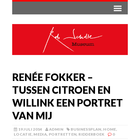
RENÉE FOKKER –
TUSSEN CITROEN EN
WILLINK EEN PORTRET
VAN MIJ
19 JULI 2014
ADMIN
BUSINESSPLAN
,
HOME
,
LOCATIE
,
MEDIA
,
PORTRETTEN
,
RIDDERBOEK
0