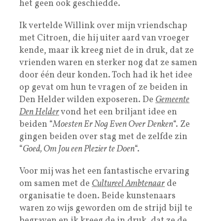
het geen ook geschiedde.
Ik vertelde Willink over mijn vriendschap
met Citroen, die hij uiter aard van vroeger
kende, maar ik kreeg niet de in druk, dat ze
vrienden waren en sterker nog dat ze samen
door één deur konden. Toch had ik het idee
op gevat om hun te vragen of ze beiden in
Den Helder wilden exposeren. De
Gemeente
Den Helder
vond het een briljant idee en
beiden “
Moesten Er Nog Even Over Denken
“. Ze
gingen beiden over stag met de zelfde zin
“
Goed, Om Jou een Plezier te Doen
“.
Voor mij was het een fantastische ervaring
om samen met de
Cultureel Ambtenaar
de
organisatie te doen. Beide kunstenaars
waren zo wijs geworden om de strijd bijl te
begraven en ik kreeg de in druk, dat ze de