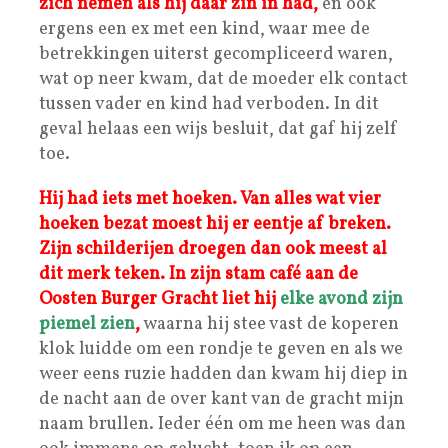
zich nemen als hij daar zin in had,
en ook
ergens een ex met een kind, waar mee de
betrekkingen uiterst gecompliceerd waren,
wat op neer kwam, dat de moeder elk contact
tussen vader en kind had verboden. In dit
geval helaas een wijs besluit, dat gaf hij zelf
toe.
Hij had iets met hoeken. Van alles wat vier
hoeken bezat moest hij er eentje af breken.
Zijn schilderijen droegen dan ook meest al
dit merk teken.
In zijn stam café aan de
Oosten Burger Gracht liet hij
elke avond zijn
piemel zien
,
waarna hij stee vast de koperen
klok luidde om een rondje te geven en als we
weer eens ruzie hadden dan kwam hij diep in
de nacht aan de over kant van de gracht mijn
naam brullen. Ieder één om me heen was dan