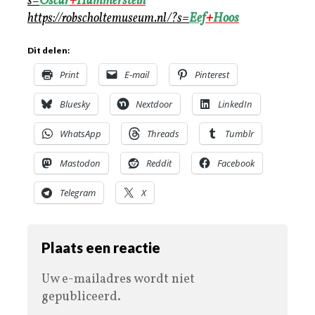
s=
Oscar
+
Hammerstein
https://robscholtemuseum.nl/?s=
Eef
+
Hoos
Dit delen:
Print
E-mail
Pinterest
Bluesky
Nextdoor
LinkedIn
WhatsApp
Threads
Tumblr
Mastodon
Reddit
Facebook
Telegram
X
Plaats een reactie
Uw e-mailadres wordt niet
gepubliceerd.