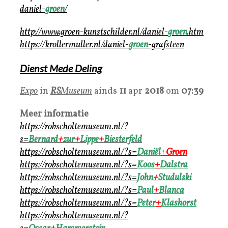
daniel-
groen
/
http://www.groen-kunstschilder.nl/daniel-
groen
.htm
https://krollermuller.nl/daniel-
groen
-grafsteen
Dienst Mede Deling
Expo
in
RS
Museum
ainds
11
apr
2018
om
07:39
Meer informatie
https://robscholtemuseum.nl/?
s=
Bernard
+
zur
+
Lippe
+
Biesterfeld
https://robscholtemuseum.nl/
?s=
Daniël
+
Groen
https://robscholtemuseum.nl/?s=
Koos
+
Dalstra
https://robscholtemuseum.nl/?s=
John
+
Studulski
https://robscholtemuseum.nl/?
s=
Paul
+
Blanca
https://robscholtemuseum.nl/?s=
Peter
+
Klashorst
https://robscholtemuseum.nl/?