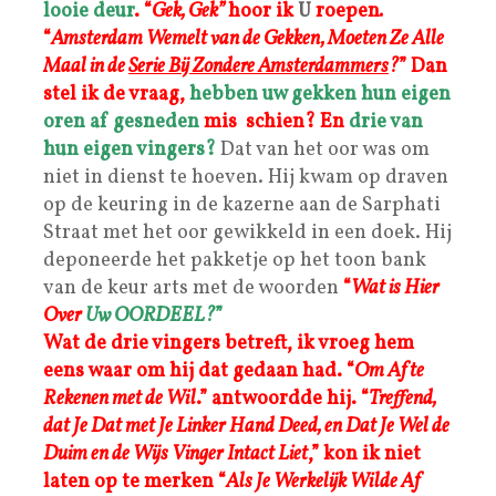
looie deur
. “
Gek, Gek”
hoor ik
U
roepen
.
“
Amsterdam Wemelt van de Gekken, Moeten Ze Alle
Maal in de
Serie Bij Zondere Amsterdammers
?
” Dan
stel ik de vraag,
hebben uw gekken hun eigen
oren af gesneden
mis schien? En
drie van
hun eigen vingers?
Dat van het oor was om
niet in dienst te hoeven. Hij kwam op draven
op de keuring in de kazerne aan de Sarphati
Straat met het oor gewikkeld in een doek. Hij
deponeerde het pakketje op het toon bank
van de keur arts met de woorden
“
Wat is Hier
Over
Uw OORDEEL?
”
Wat de drie vingers betreft, ik vroeg hem
eens waar om hij dat gedaan had. “
Om Af te
Rekenen met de Wil
.” antwoordde hij. “
Treffend,
dat Je Dat met Je Linker Hand Deed, en Dat Je Wel de
Duim en de Wijs Vinger Intact Liet
,” kon ik niet
laten op te merken “
Als Je Werkelijk Wilde Af