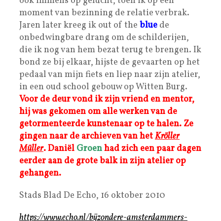
ook immens op gelucht, toen ik op een
moment van bezinning de relatie verbrak.
Jaren later kreeg ik out of the
blue
de
onbedwingbare drang om de schilderijen,
die ik nog van hem bezat terug te brengen. Ik
bond ze bij elkaar, hijste de gevaarten op het
pedaal van mijn fiets en liep naar zijn atelier,
in een oud school gebouw op Witten Burg.
Voor de deur vond ik zijn vriend en mentor,
hij was gekomen om alle werken van de
getormenteerde kunstenaar op te halen. Ze
gingen naar de archieven van het
Kröller
Müller
. Daniël
Groen
had zich een paar dagen
eerder aan de grote balk in zijn atelier op
gehangen.
Stads Blad De Echo, 16 oktober 2010
https://www.echo.nl/bijzondere-amsterdammers-