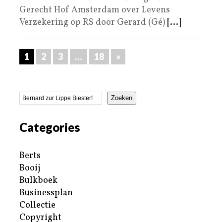
Gerecht Hof Amsterdam over Levens
Verzekering op RS door Gerard (Gé)
[...]
1
2
3
…
18
»
Zoeken
Categories
Berts
Booij
Bulkboek
Businessplan
Collectie
Copyright