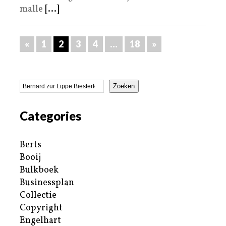
malle
[...]
«
1
2
3
4
…
18
»
Zoeken
Categories
Berts
Booij
Bulkboek
Businessplan
Collectie
Copyright
Engelhart