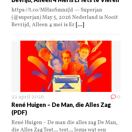
https://t.co/MHxoSmnzJd — Superjan
(@superjan) May 5, 2026 Nederland is Nooit
Bevrijd, Alleen 4 mei is Er
[...]
22 april 2026
0
René Huigen – De Man, die Alles Zag
(PDF)
René Huigen – De man die alles zag De Man,
die Alles Zag Test… test… Jezus wat een