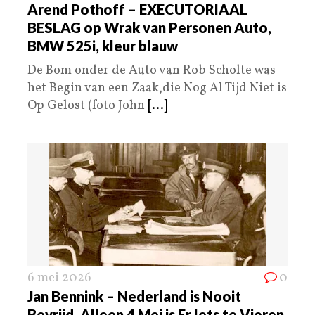
Arend Pothoff – EXECUTORIAAL
BESLAG op Wrak van Personen Auto,
BMW 525i, kleur blauw
De Bom onder de Auto van Rob Scholte was
het Begin van een Zaak,die Nog Al Tijd Niet is
Op Gelost (foto John
[...]
6 mei 2026
0
Jan Bennink – Nederland is Nooit
Bevrijd, Alleen 4 Mei is Er Iets te Vieren