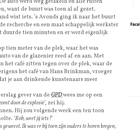
 De auto werd weg getakeld en alle ruiten
n, want de buurt was toen al af gezet.
nd wist iets. ’s Avonds ging ik naar het buurt
de recherche en een maat schappelijk werkster
t duurde tien minuten en er werd eigenlijk
op tien meter van de plek, waar het was
auto van de glazenier reed af en aan. Met
n het café zitten tegen over de plek, waar de
erigens het café van Hans Brinkman, vroeger
 dat je aan drinkende kunstenaars meer
verslag gever van de
GPD
wees me op een
komt door de explosie
’, zei hij.
nen. Hij zou volgende week een ten toon
lte. ‘
Rob, weet jij iets?
’
s geweest. Ik was er bij toen zijn ouders te horen kregen,