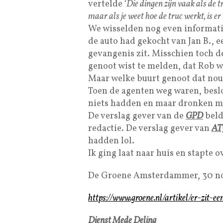
vertelde ‘
Die dingen zijn vaak als de t
maar als je weet hoe de truc werkt, is er
We wisselden nog even informati
de auto had gekocht van Jan B., e
gevangenis zit. Misschien toch d
genoot wist te melden, dat Rob we
Maar welke buurt genoot dat nou
Toen de agenten weg waren, beslot
niets hadden en maar dronken m
De verslag gever van de
GPD
beld
redactie. De verslag gever van
AT
hadden lol.
Ik ging laat naar huis en stapte o
De Groene Amsterdammer, 30 n
https://www.groene.nl/artikel/er-zit-e
Dienst Mede Deling