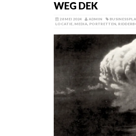
WEG DEK
28 MEI 2024
ADMIN
BUSINESSPL
LOCATIE
,
MEDIA
,
PORTRETTEN
,
RIDDERB