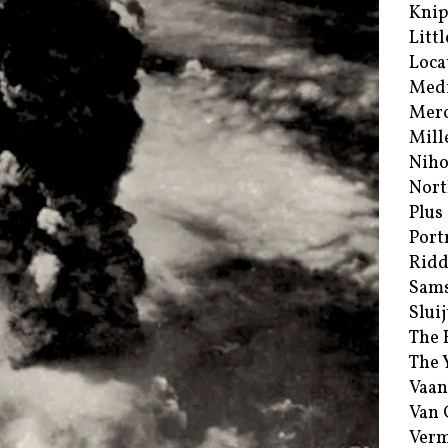
Kni
Littl
Loca
Med
Merc
Mill
Niho
Nort
Plus
Port
Ridd
Sam
Sluij
The 
The 
Vaan
Van
Verm