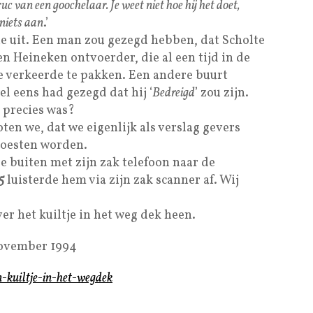
ruc van een goochelaar. Je weet niet hoe hij het doet,
 niets aan
.’
e uit. Een man zou gezegd hebben, dat Scholte
en Heineken ontvoerder, die al een tijd in de
e verkeerde te pakken. Een andere buurt
l eens had gezegd dat hij ‘
Bedreigd
’ zou zijn.
 precies was?
en we, dat we eigenlijk als verslag gevers
oesten worden.
e buiten met zijn zak telefoon naar de
5
luisterde hem via zijn zak scanner af. Wij
ver het kuiltje in het weg dek heen.
ovember 1994
en-kuiltje-in-het-wegdek