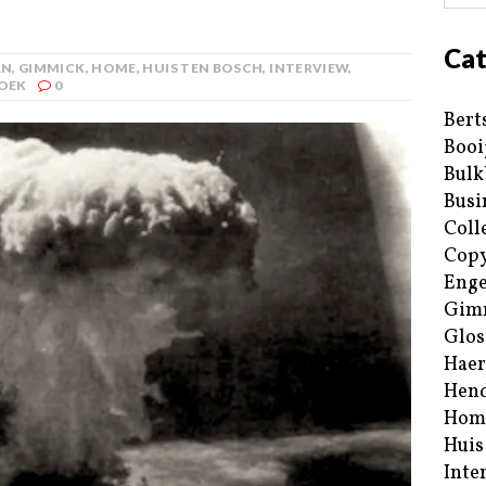
Cat
AN
,
GIMMICK
,
HOME
,
HUIS TEN BOSCH
,
INTERVIEW
,
OEK
0
Bert
Booi
Bulk
Busi
Coll
Copy
Enge
Gim
Glos
Haer
Hend
Hom
Huis
Inte