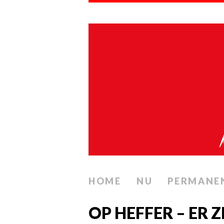
HOME
NU
PERMANE
OP HEFFER – ER Z