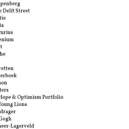
ppenberg
e Delft Street
tie
ia
urius
enium
t
he
retten
erboek
son
ters
Hope & Optimism Portfolio
Young Lions
drager
 Gogh
eer-Lagerveld