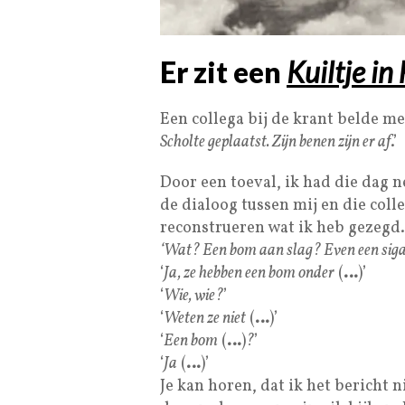
Er zit een
Kuiltje i
Een collega bij de krant belde me 
Scholte geplaatst. Zijn benen zijn er af
.’
Door een toeval, ik had die dag 
de dialoog tussen mij en die coll
reconstrueren wat ik heb gezegd.
‘Wat? Een bom aan slag? Even een siga
‘
Ja, ze hebben een bom onder
(
…
)’
‘
Wie, wie?
’
‘
Weten ze niet
(
…
)’
‘
Een bom
(
…
)
?
’
‘
Ja
(
…
)’
Je kan horen, dat ik het bericht 