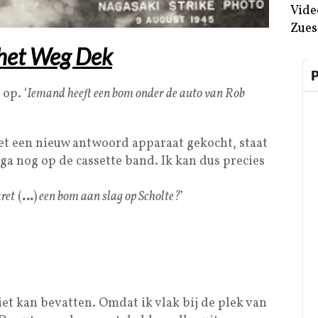
Vide
Zues
n het Weg Dek
op. ‘
Iemand heeft een bom onder de auto van Rob
net een nieuw antwoord apparaat gekocht, staat
ega nog op de cassette band. Ik kan dus precies
ret
(
…
)
een bom aan slag op Scholte?
’
niet kan bevatten. Omdat ik vlak bij de plek van