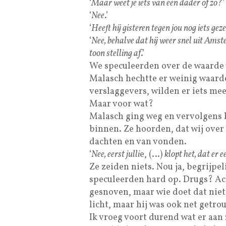
‘
Maar weet je iets van een dader of zo?’
‘
Nee
.’
‘
Heeft hij gisteren tegen jou nog iets gez
‘
Nee, behalve dat hij weer snel uit Amst
toon stelling af
.’
We speculeerden over de waarde v
Malasch hechtte er weinig waarde 
verslaggevers, wilden er iets mee
Maar voor wat?
Malasch ging weg en vervolgens
binnen. Ze hoorden, dat wij over
dachten en van vonden.
‘
Nee, eerst julli
e, (…)
klopt het, dat er 
Ze zeiden niets. Nou ja, begrijpel
speculeerden hard op. Drugs? Ach
gesnoven, maar wie doet dat niet
licht, maar hij was ook net getro
Ik vroeg voort durend wat er aan