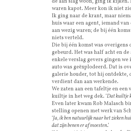
de aan slag woon, ging ik kijken.
waren kapot. Meer kon ik niet zie
Ik ging naar de krant, maar niema
huis waar een agent, iemand van 
aan wezig waren; de bij één koms
niets verteld.
Die bij één komst was overigens 
gebeurd. Het was half acht en de 
enkele verslag gevers gingen we i
auto was geëxplodeerd. Dat is ov
galerie houder, tot hij ontdekte,
verdient dan aan werkende.
We zaten aan een tafeltje en een 
kuiltje in het weg dek. ‘
Dat kuiltje 
Even later kwam Rob Malasch bin
stelling openen met werk van Scho
‘
Ja, ik ben natuurlijk naar het zieken hui
dat zijn benen er af moesten
.’