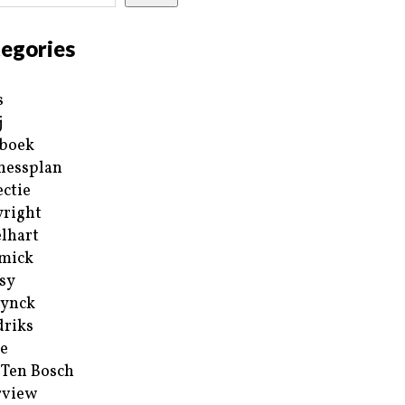
egories
s
j
boek
nessplan
ectie
right
lhart
mick
sy
ynck
riks
e
 Ten Bosch
rview