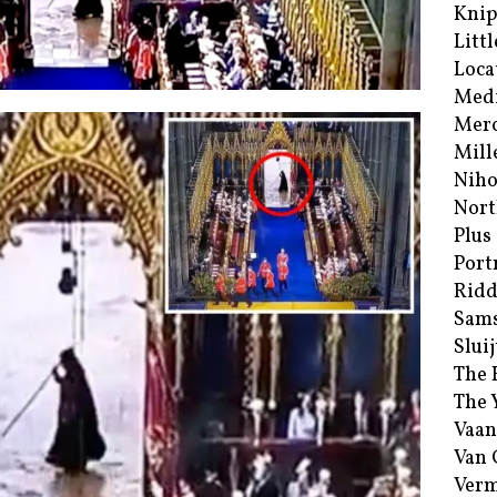
Kni
Littl
Loca
Med
Merc
Mill
Niho
Nort
Plus
Port
Ridd
Sam
Sluij
The 
The 
Vaan
Van
Verm