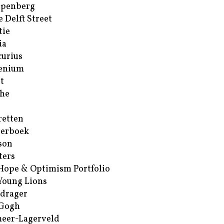
ppenberg
e Delft Street
tie
ia
urius
enium
t
he
retten
erboek
son
ters
Hope & Optimism Portfolio
Young Lions
drager
 Gogh
eer-Lagerveld