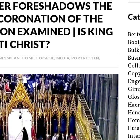
PER FORESHADOWS THE
Cat
| CORONATION OF THE
N EXAMINED | IS KING
Bert
I CHRIST?
Booi
Bulk
Busi
NESSPLAN
,
HOME
,
LOCATIE
,
MEDIA
,
PORTRETTEN
,
Coll
Copy
Enge
Gim
Glos
Haer
Hend
Hom
Huis
Inte