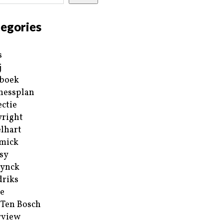
egories
s
j
boek
nessplan
ectie
right
lhart
mick
sy
ynck
riks
e
 Ten Bosch
rview