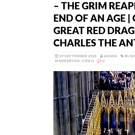
– THE GRIM REA
END OF AN AGE 
GREAT RED DRAGO
CHARLES THE ANT
29 SEPTEMBER 2025
ADMIN
BUSI
RIDDERBOEK
,
VIDEO
0