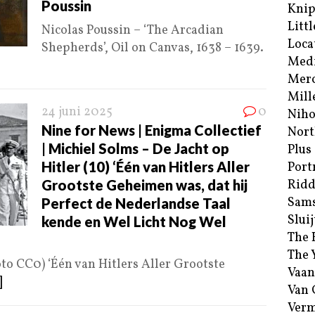
Poussin
Kni
Littl
Nicolas Poussin – ‘The Arcadian
Loca
Shepherds’, Oil on Canvas, 1638 – 1639.
Med
Merc
Mill
24 juni 2025
0
Niho
Nine for News | Enigma Collectief
Nort
| Michiel Solms – De Jacht op
Plus
Hitler (10) ‘Één van Hitlers Aller
Port
Grootste Geheimen was, dat hij
Ridd
Sam
Perfect de Nederlandse Taal
Sluij
kende en Wel Licht Nog Wel
The 
The 
foto CC0) ‘Één van Hitlers Aller Grootste
Vaan
]
Van
Verm