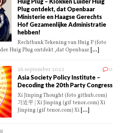
Huig Plug – Klokken Luider Huig
Plug ontdekt, dat Openbaar
Ministerie en Haagse Gerechts
Hof Gezamenlijke Administratie
hebben!
Rechtbank Tekening van Huig P (foto
ider Huig Plug ontdekt ,dat Openbaar
[...]
26 september 2022
0
Asia Society Policy Institute –
Decoding the 20th Party Congress
Xi Jinping Thought (foto github.com)
习近平 | Xi Jinping (gif tenor.com) Xi
Jinping (gif tenor.com) Xi
[...]