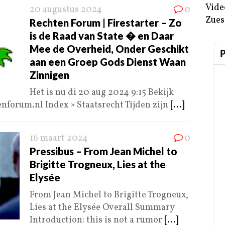
Vide
20 augustus 2024
0
Zues
Rechten Forum | Firestarter – Zo
is de Raad van State � en Daar
Mee de Overheid, Onder Geschikt
aan een Groep Gods Dienst Waan
Zinnigen
Het is nu di 20 aug 2024 9:15 Bekijk
forum.nl Index » Staatsrecht Tijden zijn
[...]
16 maart 2024
0
Pressibus – From Jean Michel to
Brigitte Trogneux, Lies at the
Elysée
From Jean Michel to Brigitte Trogneux,
Lies at the Elysée Overall Summary
Introduction: this is not a rumor
[...]