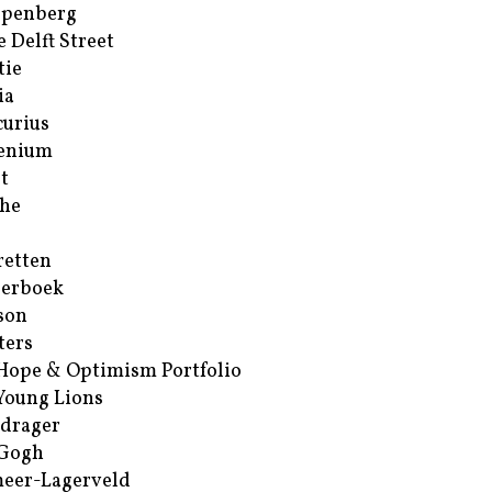
ppenberg
e Delft Street
tie
ia
urius
enium
t
he
retten
erboek
son
ters
Hope & Optimism Portfolio
Young Lions
drager
 Gogh
eer-Lagerveld