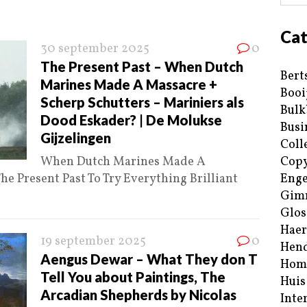
Cat
30 september 2025
0
The Present Past – When Dutch
Bert
Marines Made A Massacre +
Booi
Scherp Schutters – Mariniers als
Bulk
Dood Eskader? | De Molukse
Busi
Gijzelingen
Coll
When Dutch Marines Made A
Copy
he Present Past To Try Everything Brilliant
Enge
Gim
Glos
Haer
19 september 2025
0
Hend
Aengus Dewar – What They don T
Hom
Tell You about Paintings, The
Huis
Arcadian Shepherds by Nicolas
Inte