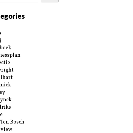
egories
s
j
boek
nessplan
ectie
right
lhart
mick
sy
ynck
riks
e
 Ten Bosch
rview