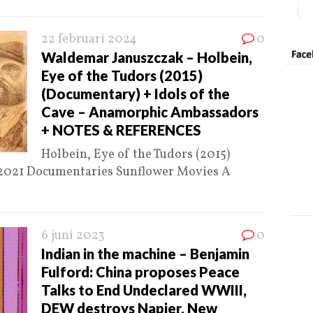
22 februari 2024
0
Waldemar Januszczak – Holbein,
Eye of the Tudors (2015)
(Documentary) + Idols of the
Cave – Anamorphic Ambassadors
+ NOTES & REFERENCES
Holbein, Eye of the Tudors (2015)
 2021 Documentaries Sunflower Movies A
6 juni 2023
0
Indian in the machine – Benjamin
Fulford: China proposes Peace
Talks to End Undeclared WWIII,
DEW destroys Napier, New