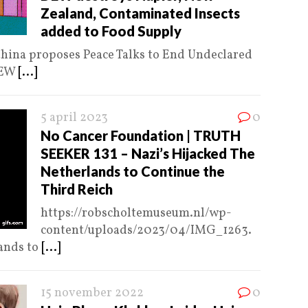
Zealand, Contaminated Insects
added to Food Supply
hina proposes Peace Talks to End Undeclared
DEW
[...]
5 april 2023
0
No Cancer Foundation | TRUTH
SEEKER 131 – Nazi’s Hijacked The
Netherlands to Continue the
Third Reich
https://robscholtemuseum.nl/wp-
content/uploads/2023/04/IMG_1263.
ands to
[...]
15 november 2022
0