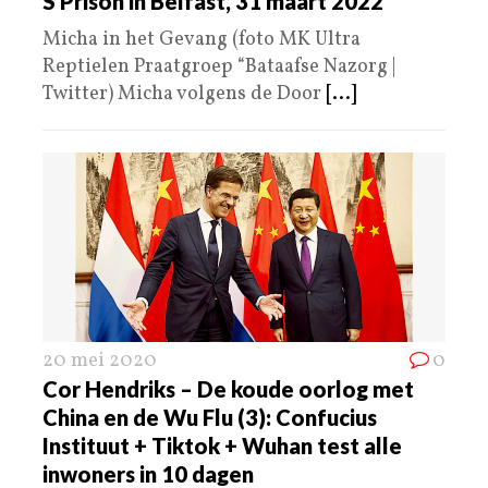
S Prison in Belfast, 31 maart 2022
Micha in het Gevang (foto MK Ultra
Reptielen Praatgroep “Bataafse Nazorg |
Twitter) Micha volgens de Door
[...]
20 mei 2020
0
Cor Hendriks – De koude oorlog met
China en de Wu Flu (3): Confucius
Instituut + Tiktok + Wuhan test alle
inwoners in 10 dagen