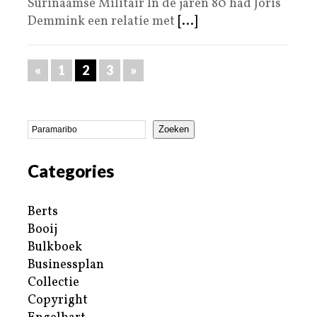
Surinaamse Militair In de jaren 80 had Joris
Demmink een relatie met
[...]
«
1
2
3
»
Zoeken
Categories
Berts
Booij
Bulkboek
Businessplan
Collectie
Copyright