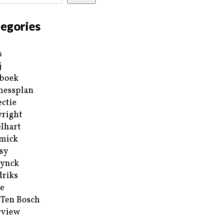
egories
s
j
boek
nessplan
ectie
right
lhart
mick
sy
ynck
riks
e
 Ten Bosch
rview