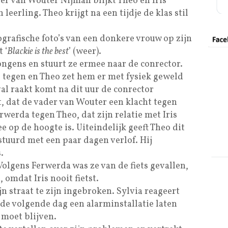
er van Wouter Nijman blijkt Theo en Iris
 leerling. Theo krijgt na een tijdje de klas stil
ografische foto’s van een donkere vrouw op zijn
 ‘
Blackie is the best
’ (weer).
jongens en stuurt ze ermee naar de conrector.
 tegen en Theo zet hem er met fysiek geweld
al raakt komt na dit uur de conrector
t, dat de vader van Wouter een klacht tegen
rwerda tegen Theo, dat zijn relatie met Iris
e op de hoogte is. Uiteindelijk geeft Theo dit
stuurd met een paar dagen verlof. Hij
.
 Volgens Ferwerda was ze van de fiets gevallen,
, omdat Iris nooit fietst.
jn straat te zijn ingebroken. Sylvia reageert
t de volgende dag een alarminstallatie laten
 moet blijven.