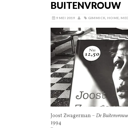
BUITENVROUW
9 MEI 2019
GIMMICK
,
HOME
,
MED
Joost Zwagerman –
De Buitenvrouw
1994