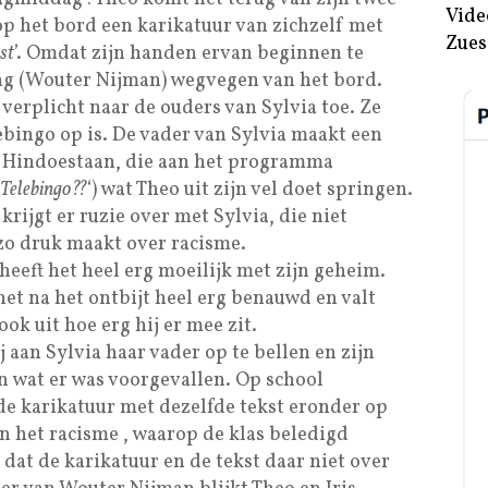
Vide
 op het bord een karikatuur van zichzelf met
Zues
est
’. Omdat zijn handen ervan beginnen te
ling (Wouter Nijman) wegvegen van het bord.
verplicht naar de ouders van Sylvia toe. Ze
lebingo op is. De vader van Sylvia maakt een
 Hindoestaan, die aan het programma
 Telebingo??
‘) wat Theo uit zijn vel doet springen.
krijgt er ruzie over met Sylvia, die niet
zo druk maakt over racisme.
 heeft het heel erg moeilijk met zijn geheim.
et na het ontbijt heel erg benauwd en valt
ok uit hoe erg hij er mee zit.
j aan Sylvia haar vader op te bellen en zijn
n wat er was voorgevallen. Op school
de karikatuur met dezelfde tekst eronder op
n het racisme , waarop de klas beledigd
dat de karikatuur en de tekst daar niet over