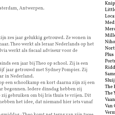
Kni
msterdam, Antwerpen.
Littl
Loca
Med
Merc
Mill
jn zes jaar gelukkig getrouwd. Ze wonen in
Niho
aar. Theo werkt als leraar Nederlands op het
Nort
via werkt als fiscaal adviseur voor de
Plus
Port
nds een jaar bij Theo op school. Zij is een
Ridd
ijf jaar getrouwd met Sydney Pompier. Zij
Sam
ar in Nederland.
Sluij
op een schoolkamp en kort daarna zijn zij een
The 
aar begonnen. Iedere dinsdag hebben zij
The 
ij gebruiken om bij Iris thuis te vrijen. Dit
Vaan
hebben het idee, dat niemand hier iets vanaf
Van
Verm
agmiddag : Theo komt net terug van zijn twee