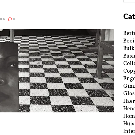
Cat
IA
0
Bert
Booi
Bulk
Busi
Coll
Copy
Enge
Gim
Glos
Haer
Hend
Hom
Huis
Inte