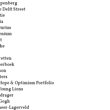
ppenberg
e Delft Street
tie
ia
urius
enium
t
he
retten
erboek
son
ters
Hope & Optimism Portfolio
Young Lions
drager
 Gogh
eer-Lagerveld