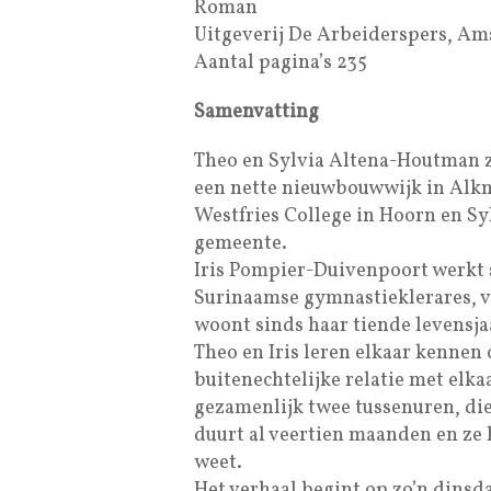
Roman
Uitgeverij De Arbeiderspers, A
Aantal pagina’s 235
Samenvatting
Theo en Sylvia Altena-Houtman zi
een nette nieuwbouwwijk in Alkm
Westfries College in Hoorn en Syl
gemeente.
Iris Pompier-Duivenpoort werkt si
Surinaamse gymnastieklerares, v
woont sinds haar tiende levensja
Theo en Iris leren elkaar kennen 
buitenechtelijke relatie met elk
gezamenlijk twee tussenuren, die z
duurt al veertien maanden en ze 
weet.
Het verhaal begint op zo’n dinsd