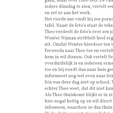
gaan, maar over Theo zelf. De vad
iedere dinsdag te zien, vertelt een
en zet ze aan het werk.
Het vierde uur vindt hij zes porn
tafel. Naast de foto’s staat de tekst
Theo verdeelt de foto’s over zes 
Wouter Nijman stribbelt heel erg
uit. Omdat Wouter hierdoor ten v
Ferwerda naar Theo toe en vertel
hem in wil dienen. Ook vertelt Fe
overduidelijk is en iedereen erme
toe en hij wordt dan naar huis ge
informeert nog wel even naar Iris
Iris was deze dag niet op school.
echter Theo weet, dat dit niet kan
Als Theo thuiskomt blijkt er in zi
hier nogal heftig op en wil direc
inbouwen, waardoor ze dus thuis