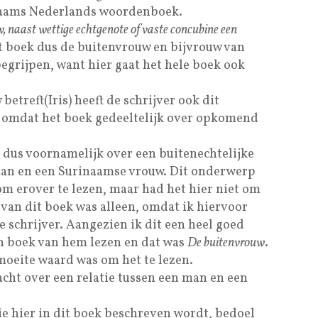
inaams Nederlands woordenboek.
w, naast wettige echtgenote of vaste concubine een
 dit boek dus de buitenvrouw en bijvrouw van
 begrijpen, want hier gaat het hele boek ook
treft(Iris) heeft de schrijver ook dit
 omdat het boek gedeeltelijk over opkomend
 dus voornamelijk over een buitenechtelijke
man en een Surinaamse vrouw. Dit onderwerp
om erover te lezen, maar had het hier niet om
 van dit boek was alleen, omdat ik hiervoor
 schrijver. Aangezien ik dit een heel goed
en boek van hem lezen en dat was
De buitenvrouw
.
moeite waard was om het te lezen.
acht over een relatie tussen een man en een
ie hier in dit boek beschreven wordt, bedoel