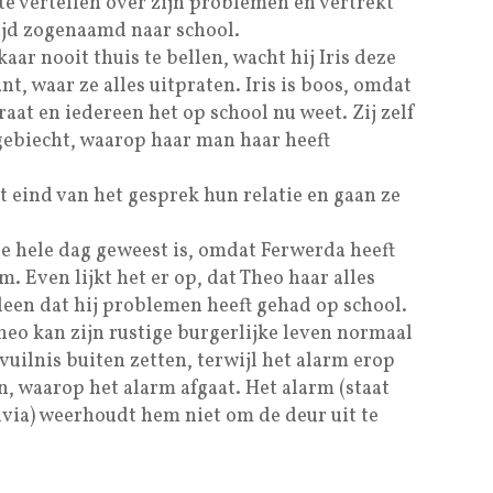
 te vertellen over zijn problemen en vertrekt
ijd zogenaamd naar school.
r nooit thuis te bellen, wacht hij Iris deze
t, waar ze alles uitpraten. Iris is boos, omdat
aat en iedereen het op school nu weet. Zij zelf
gebiecht, waarop haar man haar heeft
et eind van het gesprek hun relatie en gaan ze
de hele dag geweest is, omdat Ferwerda heeft
 Even lijkt het er op, dat Theo haar alles
alleen dat hij problemen heeft gehad op school.
 Theo kan zijn rustige burgerlijke leven normaal
 vuilnis buiten zetten, terwijl het alarm erop
n, waarop het alarm afgaat. Het alarm (staat
lvia) weerhoudt hem niet om de deur uit te