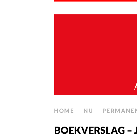
HOME
NU
PERMANE
BOEKVERSLAG –