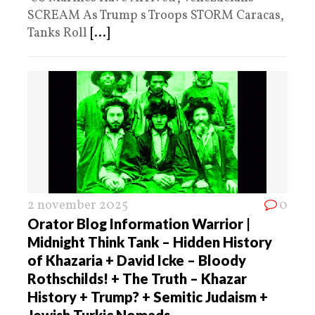
SCREAM As Trump s Troops STORM Caracas,
Tanks Roll
[...]
2 november 2025
0
Orator Blog Information Warrior |
Midnight Think Tank – Hidden History
of Khazaria + David Icke – Bloody
Rothschilds! + The Truth – Khazar
History + Trump? + Semitic Judaism +
Jewish Turkic Nomads