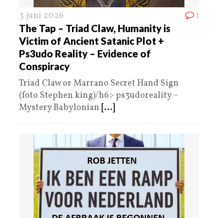
3 juni 2026
1
The Tap – Triad Claw, Humanity is
Victim of Ancient Satanic Plot +
Ps3udo Reality – Evidence of
Conspiracy
Triad Claw or Marrano Secret Hand Sign
(foto Stephen king)/h6> ps3udoreality –
Mystery Babylonian
[...]