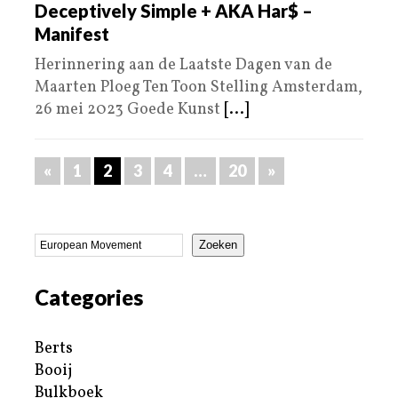
Deceptively Simple + AKA Har$ –
Manifest
Herinnering aan de Laatste Dagen van de
Maarten Ploeg Ten Toon Stelling Amsterdam,
26 mei 2023 Goede Kunst
[...]
«
1
2
3
4
…
20
»
Zoeken
Categories
Berts
Booij
Bulkboek