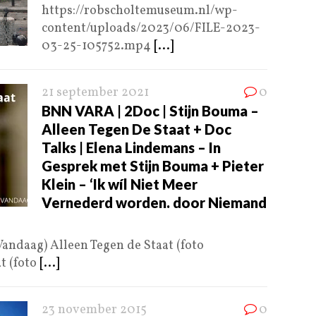
https://robscholtemuseum.nl/wp-
content/uploads/2023/06/FILE-2023-
03-25-105752.mp4
[...]
21 september 2021
0
BNN VARA | 2Doc | Stijn Bouma –
Alleen Tegen De Staat + Doc
Talks | Elena Lindemans – In
Gesprek met Stijn Bouma + Pieter
Klein – ‘Ik wíl Niet Meer
Vernederd worden. door Niemand
Vandaag) Alleen Tegen de Staat (foto
t (foto
[...]
23 november 2015
0