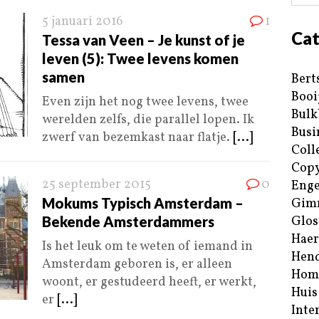
5 januari 2016
1
Cat
Tessa van Veen – Je kunst of je
leven (5): Twee levens komen
samen
Bert
Booi
Even zijn het nog twee levens, twee
Bulk
werelden zelfs, die parallel lopen. Ik
Busi
zwerf van bezemkast naar flatje.
[...]
Coll
Copy
25 september 2015
0
Enge
Mokums Typisch Amsterdam –
Gim
Bekende Amsterdammers
Glos
Haer
Is het leuk om te weten of iemand in
Hend
Amsterdam geboren is, er alleen
Hom
woont, er gestudeerd heeft, er werkt,
Huis
er
[...]
Inte