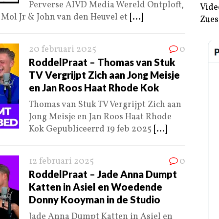
Perverse AIVD Media Wereld Ontploft,
Vide
 Mol Jr & John van den Heuvel et
[...]
Zues
20 februari 2025
0
RoddelPraat – Thomas van Stuk
TV Vergrijpt Zich aan Jong Meisje
en Jan Roos Haat Rhode Kok
Thomas van Stuk TV Vergrijpt Zich aan
Jong Meisje en Jan Roos Haat Rhode
Kok Gepubliceerrd 19 feb 2025
[...]
12 februari 2025
0
RoddelPraat – Jade Anna Dumpt
Katten in Asiel en Woedende
Donny Kooyman in de Studio
Jade Anna Dumpt Katten in Asiel en