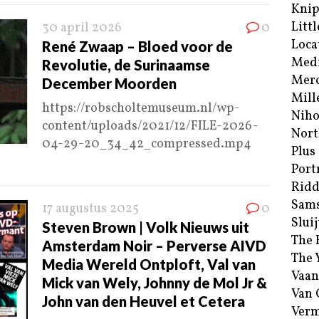
Kni
Littl
30 april 2026
0
Loca
René Zwaap – Bloed voor de
Med
Revolutie, de Surinaamse
Merc
December Moorden
Mill
https://robscholtemuseum.nl/wp-
Niho
content/uploads/2021/12/FILE-2026-
Nort
04-29-20_34_42_compressed.mp4
Plus
Port
Ridd
Sam
17 augustus 2025
0
Sluij
Steven Brown | Volk Nieuws uit
The 
Amsterdam Noir – Perverse AIVD
The 
Media Wereld Ontploft, Val van
Vaan
Mick van Wely, Johnny de Mol Jr &
Van
John van den Heuvel et Cetera
Verm