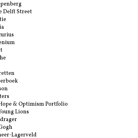
ppenberg
e Delft Street
tie
ia
urius
enium
t
he
retten
erboek
son
ters
Hope & Optimism Portfolio
Young Lions
drager
 Gogh
eer-Lagerveld