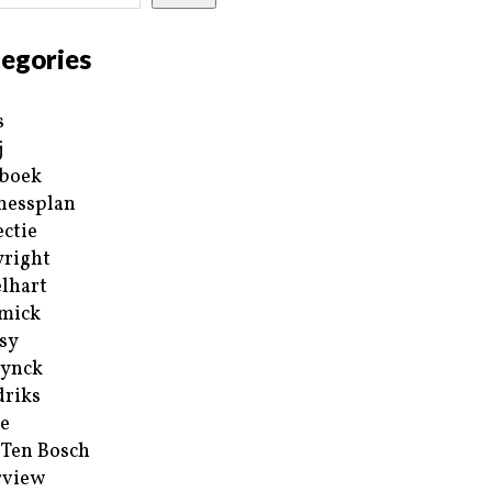
egories
s
j
boek
nessplan
ectie
right
lhart
mick
sy
ynck
riks
e
 Ten Bosch
rview