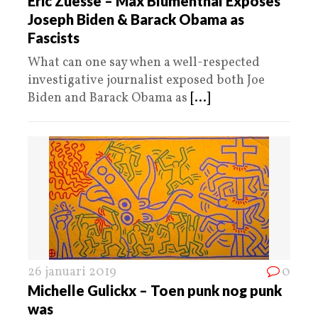
Eric Zuesse – Max Blumenthal Exposes
Joseph Biden & Barack Obama as
Fascists
What can one say when a well-respected
investigative journalist exposed both Joe
Biden and Barack Obama as
[...]
26 januari 2019
0
Michelle Gulickx – Toen punk nog punk
was