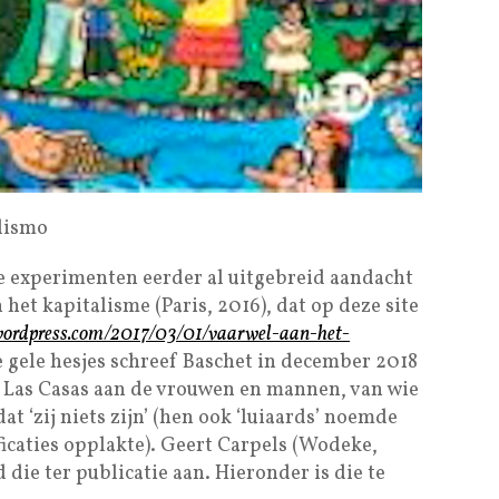
alismo
e experimenten eerder al uitgebreid aandacht
 het kapitalisme (Paris, 2016), dat op deze site
e.wordpress.com/2017/03/01/vaarwel-aan-het-
 gele hesjes schreef Baschet in december 2018
e Las Casas aan de vrouwen en mannen, van wie
t ‘zij niets zijn’ (hen ook ‘luiaards’ noemde
icaties opplakte). Geert Carpels (Wodeke,
 die ter publicatie aan. Hieronder is die te