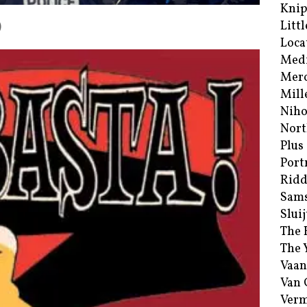
Kni
Littl
)
Loca
Med
Merc
Mill
Niho
Nort
Plus
Port
Ridd
Sam
Sluij
The 
The 
Vaan
Van
Verm