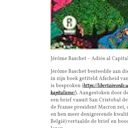
Jérôme Baschet – Adiós al Capit
Jérôme Baschet besteedde aan di
in zijn boek getiteld Afscheid van
is besproken (
https://libertaireord
kapitalisme/
). Aangestoken door de
een brief vanuit San Cristobal d
de Franse president Macron zei, da
en hen meer denigrerende kwalif
België) vertaalde de brief en bood