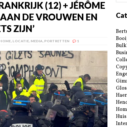
RANKRIJK (12) + JÉRÔME
Cat
F AAN DE VROUWEN EN
TS ZIJN’
Bert
Booi
HOME
,
LOCATIE
,
MEDIA
,
PORTRETTEN
1
Bulk
Busi
Coll
Copy
Enge
Gim
Glos
Haer
Hend
Hom
Huis
Inte