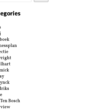
egories
s
j
boek
nessplan
ectie
right
lhart
mick
sy
ynck
riks
e
 Ten Bosch
rview