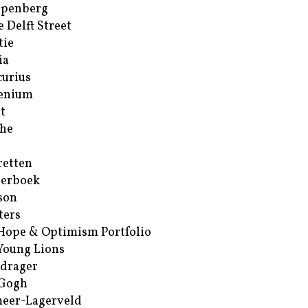
ppenberg
e Delft Street
tie
ia
urius
enium
t
he
retten
erboek
son
ters
Hope & Optimism Portfolio
Young Lions
drager
 Gogh
eer-Lagerveld