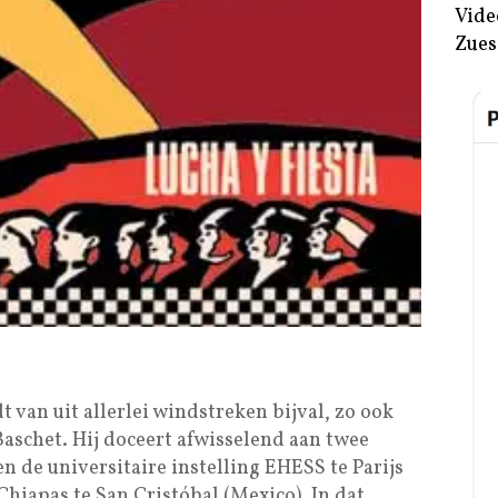
Vide
Zues
t van uit allerlei windstreken bijval, zo ook
Baschet. Hij doceert afwisselend aan twee
n de universitaire instelling EHESS te Parijs
iapas te San Cristóbal (Mexico). In dat