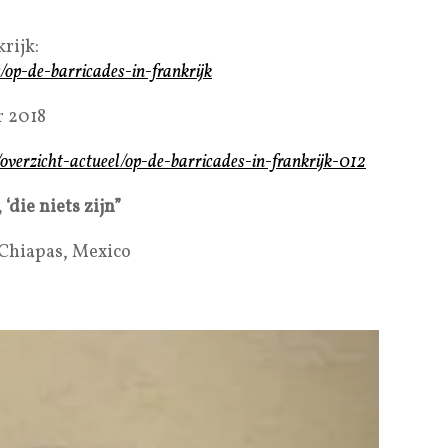
rijk:
rs/op-de-barricades-in-frankrijk
r 2018
l/overzicht-actueel/op-de-barricades-in-frankrijk-012
die niets zijn”
 Chiapas, Mexico