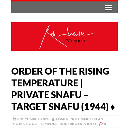
ORDER OF THE RISING
TEMPERATURE |
PRIVATE SNAFU –
TARGET SNAFU (1944) ♦️
4 DECEMBER 2024
ADMIN
BUSINESSPLAN
,
HOME
,
LOCATIE
,
MEDIA
,
RIDDERBOEK
,
VIDEO
0