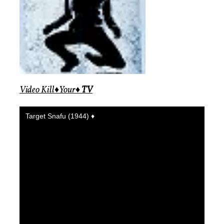
Video Kill♦️Your♦️
TV