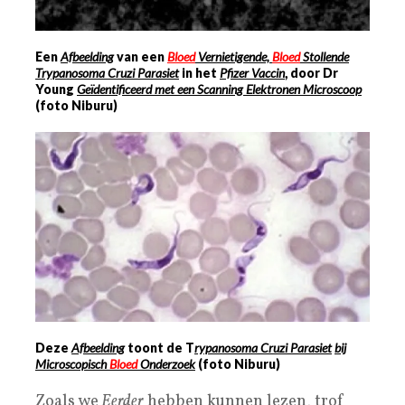
Een
Afbeelding
van een
Bloed
Vernietigende,
Bloed
Stollende
Trypanosoma Cruzi Parasiet
in het
Pfizer Vaccin
, door
Dr
Young
Geïdentificeerd met een Scanning Elektronen Microscoop
(foto Niburu)
Deze
Afbeelding
toont de T
rypanosoma Cruzi Parasiet
bij
Microscopisch
Bloed
Onderzoek
(foto Niburu)
Zoals we
Eerder
hebben kunnen lezen, trof