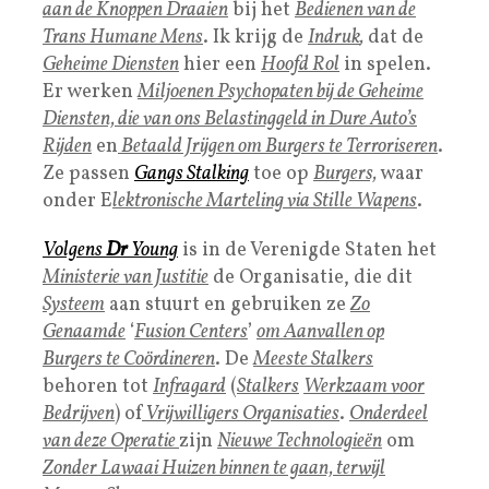
aan de Knoppen Draaien
bij het
Bedienen van de
Trans Humane Mens
. Ik krijg de
I
ndruk
,
dat de
Geheime Diensten
hier een
Hoofd Rol
in spelen.
Er werken
Miljoenen Psychopaten bij de Geheime
Diensten, die van ons Belastinggeld in Dure Auto’s
Rijden
en
Betaald Jrijgen om Burgers te Terroriseren
.
Ze passen
Gangs Stalking
toe op
Burgers,
waar
onder E
lektronische Marteling via Stille Wapens
.
Volgens
Dr
Young
is in de Verenigde Staten het
Ministerie van Justitie
de Organisatie, die dit
Systeem
aan stuurt en gebruiken ze
Zo
Genaamde
‘
Fusion Centers
’
om Aanvallen op
Burgers te Coördineren
. De
Meeste Stalkers
behoren tot
Infragard
(
Stalkers
Werkzaam voor
Bedrijven
) of
Vrijwilligers Organisaties
.
Onderdeel
van deze Operatie
zijn
Nieuwe Technologieën
om
Zonder Lawaai Huizen binnen te gaan, terwijl