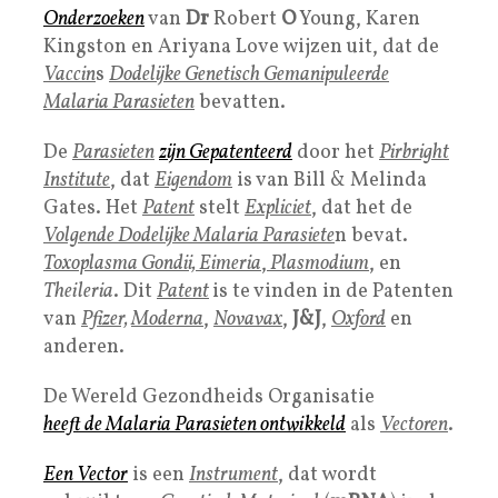
Onderzoeken
van
Dr
Robert
O
Young, Karen
Kingston en Ariyana Love wijzen uit, dat de
Vaccin
s
Dodelijke Genetisch Gemanipuleerde
Malaria Parasieten
bevatten.
De
Parasieten
zijn
Gepatenteerd
door het
Pirbright
Institute
, dat
Eigendom
is van Bill & Melinda
Gates. Het
Patent
stelt
Expliciet
, dat het de
Volgende Dodelijke Malaria Parasiete
n bevat.
Toxoplasma Gondii, Eimeria
,
Plasmodium
, en
Theileria
. Dit
Patent
is te vinden in de Patenten
van
Pfizer,
Moderna
,
Novavax
,
J&J
,
Oxford
en
anderen.
De Wereld Gezondheids Organisatie
heeft de Malaria Parasieten ontwikkeld
als
Vectoren
.
Een
Vector
is een
Instrument
, dat wordt