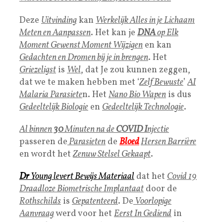
Deze
Uitvinding
kan
Werkelijk Alles in je Lichaam
Meten en Aanpassen
. Het kan je
DNA
op Elk
Moment Gewenst Moment Wijzigen
en kan
Gedachten en Dromen bij je in brengen
. Het
Griezeligst
is
Wel
, dat Je zou kunnen zeggen,
dat we te maken hebben met ‘
Zelf Bewuste
’
A
I
Malaria Parasiete
n. Het
Nano Bio Wapen
is dus
Gedeeltelijk Biologie
en
Gedeeltelijk Technologie
.
Al binnen
30
Minuten na de
COVID I
njectie
passeren de
Parasieten
de
Bloed
Hersen Barrière
en wordt het
Zenuw Stelsel Gekaapt
.
Dr
Young levert
Bewijs Materiaa
l
dat het
Covid 19
Draadloze Biometrische Implantaat
door de
Rothschilds
is
Gepatenteerd
. De
Voorlopige
Aanvraag
werd voor het
Eerst In Gediend
in