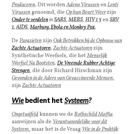
Produceren
. Dit worden
Adeno Virussen
en
Lenti
Virussen
genoemd, die
O
p hun Beurt Weer
zijn
Onder te verdelen
in
SARS
,
MERS
,
HIV 1 3
en
SRV
1,
AIDS
,
Marburg
,
Ebola
en
Monkey Pox
.
De
Parasieten
zijn
Ook Betrokken bij de Opbouw van
Zachte Actuatoren
.
Zachte Actuatore
n
zijn
Synthetische Weefsels, die het
Menselijk
Weefsel Na Bootsten
.
De
Vreemde Rubber Achtige
Strenge
n
,
die door Richard Hirschman zijn
Gevonden in de
Aders van Gevaccineerde Mensen
,
zijn
Zachte Actuatoren
Wie
bedient het
Systeem
?
Ongetwijfeld
kunnen we de
Rothschild Maffia
aanwijzen als de
Verantwoordelijke voor dit
Systeem
, maar het is de Vraag
Wie in de Praktijk