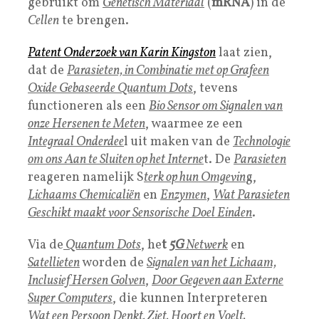
gebruikt om
Genetisch Materiaal
(
mRNA
) in de
Cellen
te brengen.
Patent Onderzoek
van Karin Kingston
laat zien,
dat de
Parasieten, in Combinatie met op Grafeen
Oxide Gebaseerde Quantum Dots
, tevens
functioneren als een
Bio Sensor om Signalen van
onze Hersenen te Meten
, waarmee ze een
Integraal Onderdee
l uit maken van de
Technologie
om ons Aan te Sluiten op het Interne
t. De
Parasieten
reageren namelijk S
terk op hun Omgevin
g,
Lichaams Chemicaliën
en
Enzymen
,
Wat Parasieten
Geschikt maakt voor Sensorische Doel Einden
.
Via de
Quantum Dots
, he
t
5G
Netwerk
en
Satellieten
worden de
Signalen van het Lichaam,
Inclusief Hersen Golven
,
Door Gegeven aan Externe
Super Computers
, die kunnen Interpreteren
W
at een Persoon Denkt, Ziet, Hoort en Voelt.