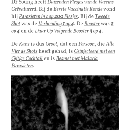
Dr
Young heeft
Duizenden Flesjes van de Vaccins
Geëvalueerd
. Bij de
Eerste Vaccinatie Ronde
vond
hij
Parasieten in
1
op
200
Flesjes
. Bij de
Tweede
Shot
was de
Verhoudin
g
1
op
4
. De
Booster
was
2
op
4
en de
Daar Op Volgende Booster
3
op
4
.
De
Kans
is dus
Groot
, dat een
Persoon
, die
Alle
Vier de Shots
heeft gehad, is
Geïnjecteerd met een
Giftige Cocktail
en is
Besmet met M
alaria
Parasieten
.