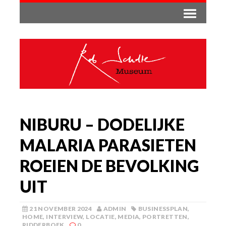
NIBURU – DODELIJKE
MALARIA PARASIETEN
ROEIEN DE BEVOLKING
UIT
21 NOVEMBER 2024
ADMIN
BUSINESSPLAN
,
HOME
,
INTERVIEW
,
LOCATIE
,
MEDIA
,
PORTRETTEN
,
RIDDERBOEK
0