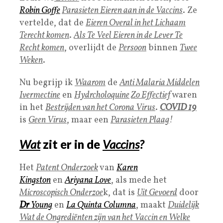
Robin Goffe
Parasieten Eieren aan in de Vaccins
. Ze
vertelde, dat de
Eieren Overal in het Lichaam
Terecht komen
.
Als Te Veel Eieren in de Lever Te
Recht komen
, overlijdt de
Persoon
binnen
Twee
Weken
.
Nu begrijp ik
Waarom
de
Anti Malaria Middelen
Ivermectine
en
Hydrcholoquine
Zo Effectief
waren
in het
Bestrijden van het
Corona Virus
.
COVID 19
is
Geen Virus
, maar een
Parasieten Plaag
!
Wat
zit er in de
Vaccins
?
Het
Patent Onderzoek
van
Karen
Kingston
en
Ariyana Love
, als mede het
Microscopisch Onderzoe
k, dat is
Uit Gevoerd
door
Dr
Young
en
La Quinta Columna
, maakt
Duidelijk
Wat de Ongrediënten zijn van het Vaccin en Welke