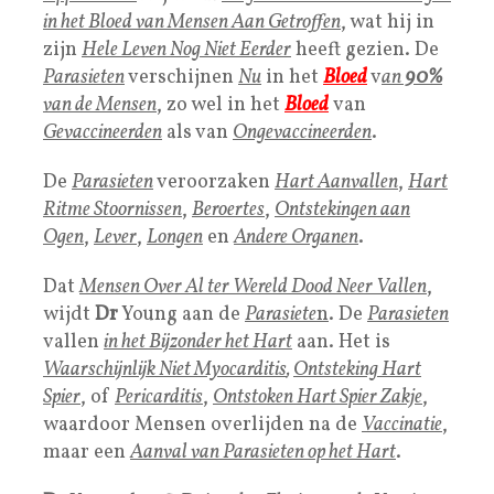
in het Bloed van Mensen
Aan Getroffen
, wat hij in
zijn
Hele Leven Nog Niet Eerder
heeft gezien. De
Parasieten
verschijnen
Nu
in het
Bloed
v
an
90%
van de Mensen
, zo wel in het
Bloed
van
Gevaccineerden
als van
Ongevaccineerden
.
De
Parasieten
veroorzaken
Hart Aanvallen
,
Hart
Ritme Stoornissen
,
Beroertes
,
Ontstekingen aan
Ogen
,
Lever
,
Longen
en
Andere Organen
.
Dat
Mensen Over Al ter Wereld Dood Neer Vallen
,
wijdt
Dr
Young aan de
Parasiete
n
. De
Parasieten
vallen
in het Bijzonder het Hart
aan. Het is
Waarschijnlijk Niet Myocarditis
,
Ontsteking Hart
Spie
r
, of
Pericarditis
,
Ontstoken Hart Spier Zakje
,
waardoor Mensen overlijden na de
Vaccinatie
,
maar een
Aanval van Parasieten op het Hart
.