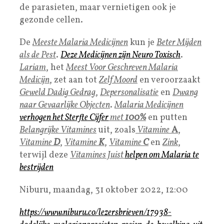
de parasieten, maar vernietigen ook je
gezonde cellen.
De
Meeste Malaria Medicijnen
kun je
Beter Mijden
als de Pest
.
Deze
Medicijne
n zijn
Neuro Toxisch
.
Lariam
, het
Meest Voor Geschreven Malaria
Medicijn
, zet aan tot
Zelf Moord
en veroorzaakt
Geweld Dadig Gedrag
,
Depersonalisatie
en
Dwang
naar Gevaarlijke Objecten
.
Malaria Medicijnen
verhogen het
Sterfte Cijfe
r
met
100%
en putten
Belangrijke Vitamines
uit, zoals
Vitamine
A
,
Vitamine
D
,
Vitamine
K
,
Vitamine
C
en
Zink
,
terwijl deze
Vitamines Juist
helpen om Malaria te
bestrijden
Niburu, maandag, 31 oktober 2022, 12:00
https://www.niburu.co/lezersbrieven/17938-