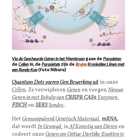
Via de Gescheurde Gaten in het Membraan
gaan de
Parasieten
de
Cellen
in, de
Parasiete
n
zijn de
Bruine
Kronkelige Lijnen met
een Ronde Kop
(foto Niburu)
Quantum Dots
voeren
Gen Bewerking
uit
in onze
Cellen
. Ze verwijderen
Genen
en voegen
Nieuwe
Genen in met Behulp van
CRISPR CAS9
Enzymen
,
FISCH
en
SERS
Sondes
.
Het
Gemanipuleerd Genetisch Materiaal
,
mRNA
,
dat wordt
In Gevoegd
, is
Af Komstig van Dieren
en
codeert onze
Genen om Giftige Dierlijke Eiwitten te