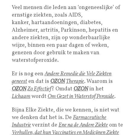
Veel mensen die leden aan ‘ongeneeslijke’ of
ernstige ziekten, zoals AIDS,
kanker, hartaandoeningen, diabetes,
Alzheimer, artritis, Parkinson, hepatitis en
andere ziekten, zijn op wonderbaarlijke
wijze, binnen een paar dagen of weken,
genezen door gebruik te maken van
waterstofperoxide.
Er is nog een
Andere Remedie die Vele Ziekten
geneest
en dat is
OZON
Therapie
. Waarom is
OZON
Zo Effectief
? Omdat
OZON
in het
Lichaam
wordt
Om Gezet in Waterstof Peroxide
.
Bijna Elke Ziekte, die we kennen, is niet wat
we denken dat het is. De
Farmaceutische
Industrie
verzint de
Ene na de Andere Ziekte
om te
Verhullen, dat hun Vaccinaties en Medicijnen Ziekte