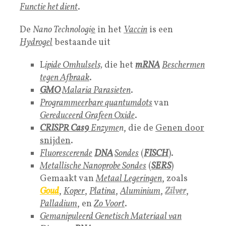
Functie het dient
.
De
Nano Technologi
e
in het
Vaccin
is een
Hydrogel
bestaande uit
L
ipide Omhulsels,
die het
mRNA
Beschermen
tegen Afbraak
.
GMO
Malaria Parasieten
.
Programmeerbare quantumdots
van
Gereduceerd Grafeen Oxide
.
C
RISPR Cas9
Enzyme
n
, die de
Genen door
snijden
.
Fluorescerende
DNA
Sondes
(
FISCH
).
Metallische Nanoprobe Sondes
(
SERS
)
Gemaakt van
Metaal Legeringen
, zoals
Goud
,
Koper
,
Platina
,
Aluminium
,
Zilver
,
Palladium
, en
Zo Voort
.
Gemanipuleerd Genetisch Materiaal van