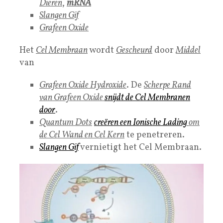
Dieren
,
mRNA
S
langen Gif
G
r
afeen Oxide
Het
Cel Membraan
wordt
Gescheurd
door
Middel
van
Grafeen Oxide Hydroxide
. De
Scherpe Rand
van Grafeen Oxide
snijdt de
Cel Membranen
door
.
Quantum Dots
creëren een
Ionische Lading
om
de Cel Wand en Cel Kern
te penetreren.
Slangen Gif
vernietigt het Cel Membraan.