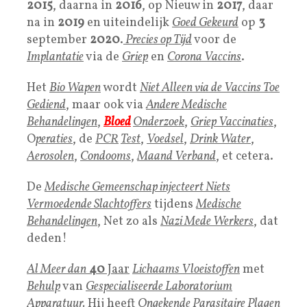
2015
, daarna in
2016
, op Nieuw in
2017
, daar
na in
2019
en uiteindelijk
Goed Gekeurd
op
3
september
2020
.
Precies op Tijd
voor de
Implantatie
via de
Griep
en
Corona Vaccins
.
Het
Bio Wapen
wordt
Niet Alleen via de Vaccins Toe
Gediend
, maar ook via
Andere Medische
Behandelingen
,
Bloed
Onderzoek
,
Griep Vaccinaties
,
O
peraties
, de
PCR
Test
,
Voedsel
,
Drink Water
,
Aerosolen
,
Condooms
,
Maand Verband
, et cetera.
De
Medische Gemeenschap injecteert Niets
Vermoedende Slachtoffers
tijdens
Medische
Behandelingen
, Net zo als
Nazi Mede Werkers
, dat
deden!
Al Meer dan
40
Jaar
Lichaams Vloeistoffen
met
Behulp
van
Gespecialiseerde Laboratorium
Apparatuur.
Hij heeft
Ongekende Parasitaire Plagen