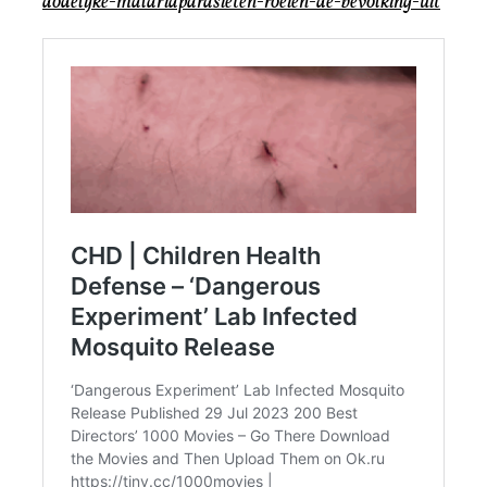
dodelijke-malariaparasieten-roeien-de-bevolking-uit