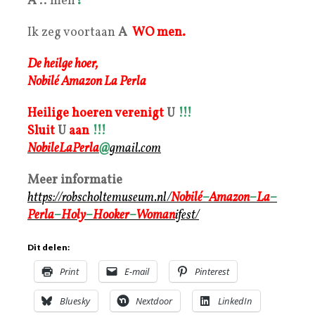
A
.. men
?
Ik zeg voortaan
A
WO
men.
De heilge hoer,
Nobilé Amazon La Perla
Heilige hoeren verenigt
U
!!!
Sluit
U
aan
!!!
NobileLaPerla
@
gmail
.com
Meer informatie
https://robscholtemuseum.nl/
Nobilé
–
Amazon
–
La
–
Perla
–
Holy
–
Hooker
–
Woman
ifest/
Dit delen:
Print
E-mail
Pinterest
Bluesky
Nextdoor
LinkedIn