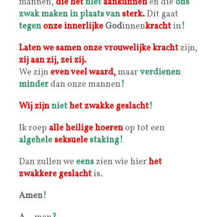
mannen,
die het
niet
aankunnen
en die
ons
zwak maken in plaats van
sterk
.
Dit gaat
tegen
onze innerlijke
God
innen
kracht
in
!
Laten we samen onze
vrouwelijke kracht
zijn,
zij aan zij, zei zij.
We zijn
even veel waard,
maar
verdienen
minder
dan onze mannen
!
Wij zijn
niet
het zwakke geslacht
!
Ik roep
alle
heilige hoeren
op tot een
algehele
seks
uele
staking!
Dan zullen we
eens
zien wie hier
het
zwakkere
geslacht
is.
Amen
!