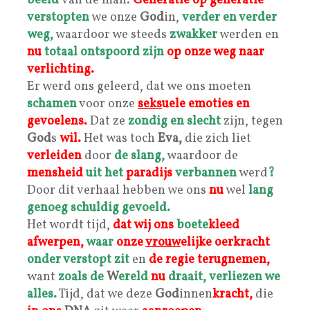
beeld
van de man.
Generatie op generatie
verstopten
we onze
God
in,
verder en verder
weg,
waardoor we steeds
zwak
ker
werden en
nu
totaal ontspoord zijn
op onze weg naar
verlichting.
Er werd ons geleerd, dat we ons moeten
schamen
voor onze
seks
uele
emoties en
gevoelens.
Dat ze
zondig en slecht
zijn, tegen
God
s
wil.
Het was toch
Eva,
die zich liet
verleiden
door
de slang,
waardoor de
mensheid
uit het
paradijs
verbannen
werd
?
Door dit verhaal hebben we ons
nu
wel
lang
genoeg schuldig gevoeld.
Het wordt tijd,
dat wij ons
boete
kleed
afwerpen,
waar
onze
vrouw
elijke oerkracht
onder verstopt zit
en
de regie terugnemen,
want
zoals de
W
ereld
nu
draait,
verliezen we
alles.
Tijd, dat we deze
God
innen
kracht,
die