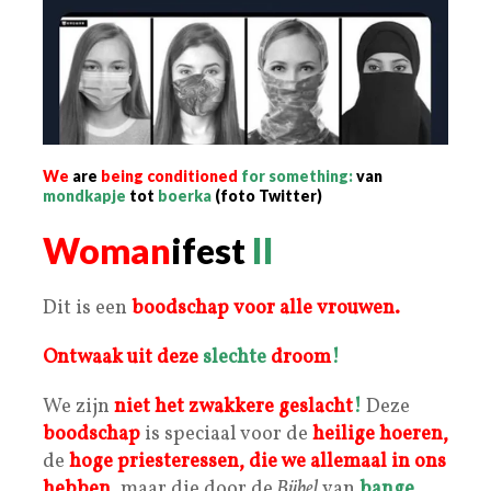
We
are
being
conditioned
for something:
van
mondkapje
tot
boerka
(foto Twitter)
Woman
ifest
II
Dit is een
boodschap
voor alle
vrouwen.
Ontwaak uit
deze
slechte
droom
!
We zijn
niet
het zwakkere
geslacht
!
Deze
boodschap
is speciaal voor de
heilige hoeren,
de
hoge priesteressen
, die we allemaal in ons
hebben,
maar die door de
Bijbel
van
bange