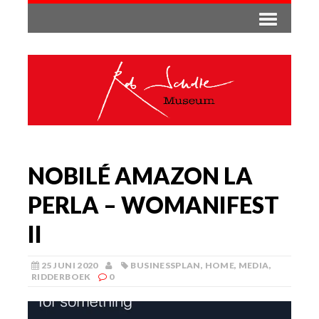
NOBILÉ AMAZON LA
PERLA – WOMANIFEST
II
25 JUNI 2020
BUSINESSPLAN
,
HOME
,
MEDIA
,
RIDDERBOEK
0