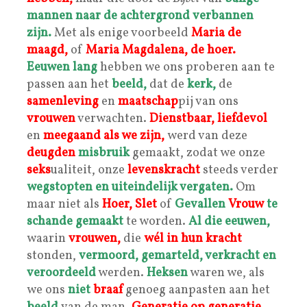
mannen
naar de achtergrond
verbannen
zijn.
Met als enige voorbeeld
Maria de
maagd,
of
Maria Magdalena, de hoer.
Eeuwen lang
hebben we ons proberen aan te
passen aan het
beeld,
dat de
kerk,
de
samenleving
en
maatschap
pij van ons
vrouwen
verwachten.
Dienstbaar, liefdevol
en
meegaand
als we zijn,
werd van deze
deugden
misbruik
gemaakt, zodat we onze
seks
ualiteit, onze
levenskracht
steeds verder
wegstopten en uiteindelijk vergaten.
Om
maar niet als
Hoer, Slet
of
Gevallen
Vrouw
te
schande gemaakt
te worden.
Al die eeuwen,
waarin
vrouwen,
die
wél in hun
kracht
stonden,
vermoord, gemarteld, verkracht en
veroordeeld
werden.
Heksen
waren we, als
we ons
niet
braaf
genoeg aanpasten aan het