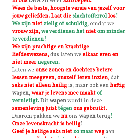
in ons
DNA
zit weer
aanroepen.
Wees de beste, hoogste versie van jezelf voor
jouw geliefden.
Laat die
slachtofferrol
los
!
We zijn
niet
zielig of schuldig,
omdat we
vrouw
zijn,
we verdienen het
niet
om minder
te verdienen!
We zijn prachtige en krachtige
liefdeswezens,
dus laten we
elkaar eren en
niet meer
negeren.
Laten we
onze zonen en dochters
betere
lessen meegeven, o
nszelf leren inzien,
dat
s
eks niet alleen heilig
is, maar ook een
heftig
wapen,
waar je
levens
mee maakt
of
vernietigt.
Dit
wapen
wordt in deze
samenleving
juist
tégen
ons gebruikt.
Daarom pakken we
nu
ons
wapen
terug
!
Onze levenskracht is heilig
!
Geef je heilige seks niet
zo maar
weg
aan