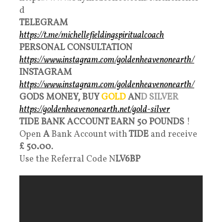
d
TELEGRAM
https://t.me/michellefieldingspiritualcoach
PERSONAL CONSULTATION
https://www.instagram.com/goldenheavenonearth/
INSTAGRAM
https://www.instagram.com/goldenheavenonearth/
GODS MONEY, BUY
GOLD
AN
D SILVER
https://goldenheavenonearth.net/gold-silver
TIDE BANK ACCOUNT EARN 50 POUNDS
!
Open
A
Bank Account with
TIDE
and receive
£ 50.00
.
Use the Referral Code N
LV6BP