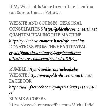
If My Work adds Value to your Life Then You
can Support me as Follows.
WEBSITE AND COURSES | PERSONAL
CONSULTATIONS
https://goldenheavenonearth.net
QUANTUM HEALING RIFE MACHINE
https://goldenheavenonearth.net/rife-machine
DONATIONS FROM THE HEART PAYPAL
crystalfountainsanctuary@googlemail.com
https://share.icloud.com/photos/0UGL5…
RUMBLE
https://rumble.com/upload.php
WEBSITE
https://www.goldenheavenonearth.net/
FACEBOOK
https://www.facebook.com/groups/176359325711446
0/
BUY ME A COFFEE
https://www.buymeacoffee.com/Michellefiel