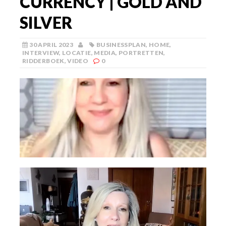
CURRENCY | GOLD AND
SILVER
30 APRIL 2023
BUSINESSPLAN
,
HOME
,
INTERVIEW
,
LOCATIE
,
MEDIA
,
PORTRETTEN
,
RIDDERBOEK
,
VIDEO
0