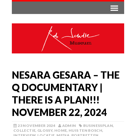
NESARA GESARA – THE
Q DOCUMENTARY |
THERE IS A PLAN!!!
NOVEMBER 22, 2024
23 NOVEMBER 2024
ADMIN
BUSINESSPLAN
,
COLLECTIE
,
GLOSSY
,
HOME
,
HUIS TEN BOSCH
,
INTERVIEW
,
LOCATIE
,
MEDIA
,
PORTRETTEN
,