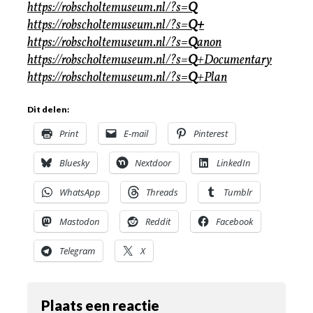
https://robscholtemuseum.nl/?s=
Q
https://robscholtemuseum.nl/?s=
Q+
https://robscholtemuseum.nl/?s=
Q
anon
https://robscholtemuseum.nl/?s=
Q
+Documentary
https://robscholtemuseum.nl/?s=
Q
+Plan
Dit delen:
Print
E-mail
Pinterest
Bluesky
Nextdoor
LinkedIn
WhatsApp
Threads
Tumblr
Mastodon
Reddit
Facebook
Telegram
X
Plaats een reactie