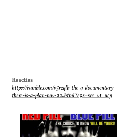
Reacties
https://rumble.com/v5rzqlb-the-q-documentary-
there-is-a-plan-nov-22..html?e9s=src_v1_ucp