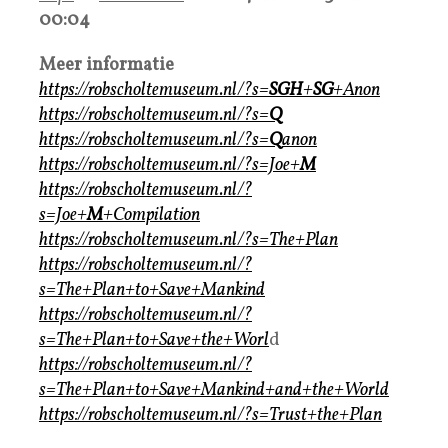
00:04
Meer informatie
https://robscholtemuseum.nl/?s=
SGH
+
SG
+Anon
https://robscholtemuseum.nl/?s=
Q
https://robscholtemuseum.nl/?s=
Q
anon
https://robscholtemuseum.nl/?s=Joe+
M
https://robscholtemuseum.nl/?
s=Joe+
M
+Compilation
https://robscholtemuseum.nl/?s=The+Plan
https://robscholtemuseum.nl/?
s=The+Plan+to+Save+Mankind
https://robscholtemuseum.nl/?
s=The+Plan+to+Save+the+Worl
d
https://robscholtemuseum.nl/?
s=The+Plan+to+Save+Mankind+and+the+World
https://robscholtemuseum.nl/?s=Trust+the+Plan