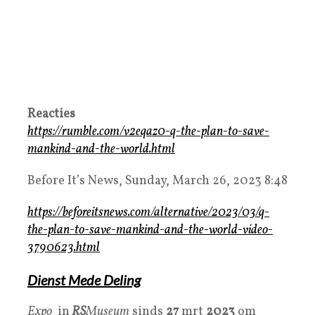
Reacties
https://rumble.com/v2eqaz0-q-the-plan-to-save-
mankind-and-the-world.html
Before It’s News, Sunday, March 26, 2023 8:48
https://beforeitsnews.com/alternative/2023/03/q-
the-plan-to-save-mankind-and-the-world-video-
3790623.html
Dienst Mede Deling
Expo
in
RS
Museum
sinds
27
mrt
2023
om