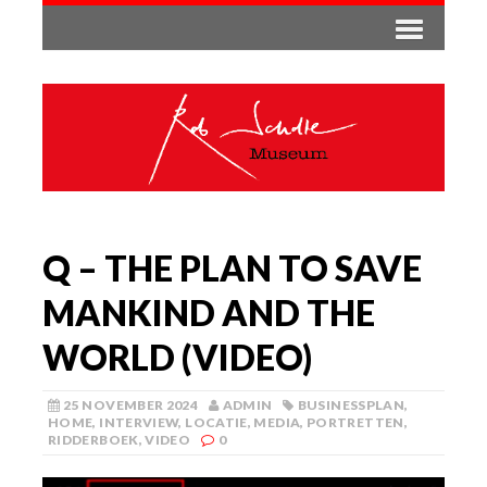
Q – THE PLAN TO SAVE
MANKIND AND THE
WORLD (VIDEO)
25 NOVEMBER 2024
ADMIN
BUSINESSPLAN
,
HOME
,
INTERVIEW
,
LOCATIE
,
MEDIA
,
PORTRETTEN
,
RIDDERBOEK
,
VIDEO
0