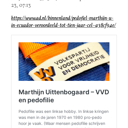
23, 07:13
https://www.ad.nl/binnenland/pedofiel-marthijn-u-
in-ecuador-veroordeeld-tot-tien-jaar-cel~a38cf94e/