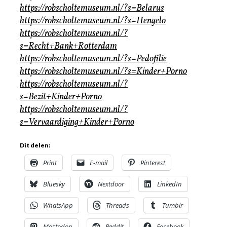
https://robscholtemuseum.nl/?s=Belarus
https://robscholtemuseum.nl/?s=Hengelo
https://robscholtemuseum.nl/?
s=Recht+Bank+Rotterdam
https://robscholtemuseum.nl/?s=Pedofilie
https://robscholtemuseum.nl/?s=Kinder+Porno
https://robscholtemuseum.nl/?
s=Bezit+Kinder+Porno
https://robscholtemuseum.nl/?
s=Vervaardiging+Kinder+Porno
Dit delen:
Print
E-mail
Pinterest
Bluesky
Nextdoor
LinkedIn
WhatsApp
Threads
Tumblr
Mastodon
Reddit
Facebook