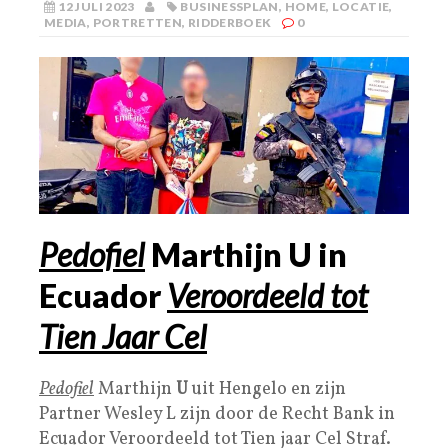
12 JULI 2023
BUSINESSPLAN
,
HOME
,
LOCATIE
,
MEDIA
,
PORTRETTEN
,
RIDDERBOEK
0
Pedofiel
Marthijn U in
Ecuador
Veroordeeld tot
Tien Jaar Cel
Pedofiel
Marthijn
U
uit Hengelo en zijn
Partner Wesley L zijn door de Recht Bank in
Ecuador Veroordeeld tot Tien jaar Cel Straf.