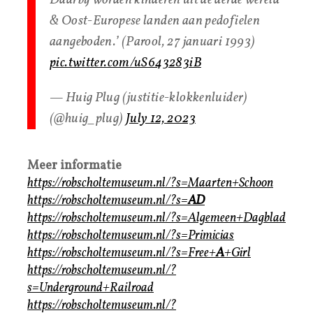
& Oost-Europese landen aan pedofielen
aangeboden.’ (Parool, 27 januari 1993)
pic.twitter.com/uS643283iB
— Huig Plug (justitie-klokkenluider)
(@huig_plug)
July 12, 2023
Meer informatie
https://robscholtemuseum.nl/?s=Maarten+Schoon
https://robscholtemuseum.nl/?s=
AD
https://robscholtemuseum.nl/?s=Algemeen+Dagblad
https://robscholtemuseum.nl/?s=Primicias
https://robscholtemuseum.nl/?s=Free+
A
+Girl
https://robscholtemuseum.nl/?
s=Underground+Railroad
https://robscholtemuseum.nl/?