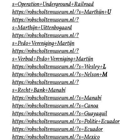
s=Operation+Underground+Railroad
https://robscholtemuseum.nl/?s=Marthijn+
U
https://robscholtemuseum.nl/?
s=Marthijn+Uittenbogaard
https://robscholtemuseum.nl/?
s=Pedo+Vereniging+Martijn
https://robscholtemuseum.nl/?
s=Verbod+Pedo+Vereniging+Martijn
https://robscholtemuseum.nl/?s=Wesley+
L
https://robscholtemuseum.nl/?s=Nelson+
M
https://robscholtemuseum.nl/?
s=Recht+Bank+Manabí
https://robscholtemuseum.nl/?s=Manabí
https://robscholtemuseum.nl/?s=Canoa
https://robscholtemuseum.nl/?s=Guayaquil
https://robscholtemuseum.nl/?s=Politie+Ecuador
https://robscholtemuseum.nl/?s=Ecuador
https://robscholtemuseum.nl/?s=Mexico