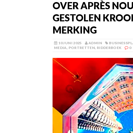
OVER APRÈS NOUS
GESTOLEN KROON
MERKING
10 JUNI 2025
ADMIN
BUSINESSP
MEDIA
,
PORTRETTEN
,
RIDDERBOEK
0