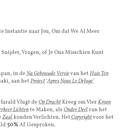
te Instantie naar Jou, Om dat We Al Meer
 Snijder, Vragen, of Je Ons Misschien Kunt
apan, in de
Na Gebouwde Versie
van het
Huis Ten
saki, aan het
Project
‘
Apres Nous Le Deluge’
Harald Vlugt de
Op Dracht
Kreeg om Vier
Kroon
erkeer Lichten
te Maken, als
Onder Deel
van het
e
Zaal
konden Verlichten. Het
Copyright
voor het
ald
50%
Af Gesproken.