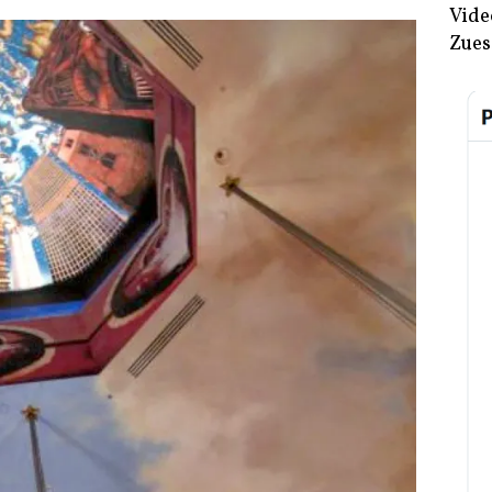
Vide
Zues