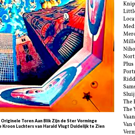
Kni
Littl
Loca
Med
Merc
Mill
Niho
Nort
Plus
Port
Ridd
Sam
Sluij
The 
The 
Vaan
 Originele Toren Aan Blik Zijn de Ster Vorminge
Van
Kroon Luchters van Harald Vlugt Duidelijk te Zien
Verm