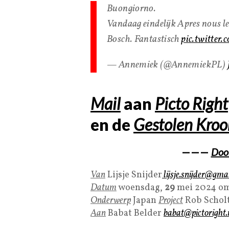
Buongiorno.
Vandaag eindelijk Apres nous l
Bosch. Fantastisch
pic.twitte
— Annemiek (@AnnemiekPL)
Mail
aan
Picto Right
en de
Gestolen Kroo
———
Door
Van
Lijsje Snijder
lijsje.snijder@gma
Datum
woensdag,
29
mei 2024 o
Onderwerp
Japan
Project
Rob Schol
Aan
Babat Belder
babat@pictoright.