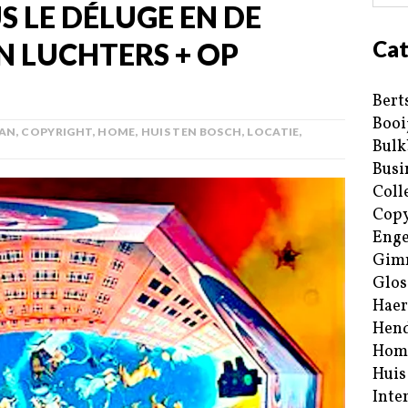
 LE DÉLUGE EN DE
Cat
 LUCHTERS + OP
Bert
Booi
LAN
,
COPYRIGHT
,
HOME
,
HUIS TEN BOSCH
,
LOCATIE
,
Bulk
Busi
Coll
Copy
Enge
Gim
Glos
Haer
Hend
Hom
Huis
Inte