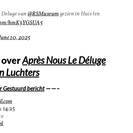
e Deluge van
@RSMuseum
gezien in Huis ten
r.com/hmK3YGSUA5
June 10, 2025
over
Après Nous Le Déluge
n Luchters
 Gestuurd bericht
——–
il.com
m
14:25
te
nl