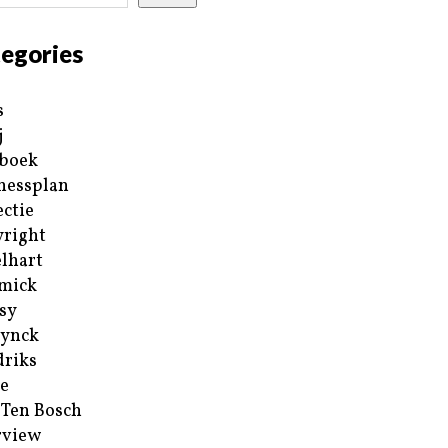
egories
s
j
boek
nessplan
ectie
right
lhart
mick
sy
ynck
riks
e
 Ten Bosch
rview