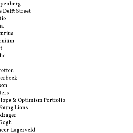
ppenberg
e Delft Street
tie
ia
urius
enium
t
he
retten
erboek
son
ters
Hope & Optimism Portfolio
Young Lions
drager
 Gogh
eer-Lagerveld