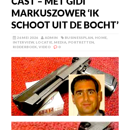
CAST – MET GIDI
MARKUSZOWER ‘IK
SCHOOT UIT DE BOCHT’
26 MEI 2026
ADMIN
BUSINESSPLAN
,
HOME
,
INTERVIEW
,
LOCATIE
,
MEDIA
,
PORTRETTEN
,
RIDDERBOEK
,
VIDEO
0