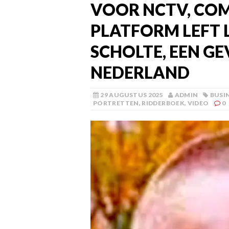
VOOR NCTV, CO
PLATFORM LEFT 
SCHOLTE, EEN G
NEDERLAND
29 AUGUSTUS 2025
ADMIN
BUSI
PORTRETTEN
,
RIDDERBOEK
,
VIDEO
0