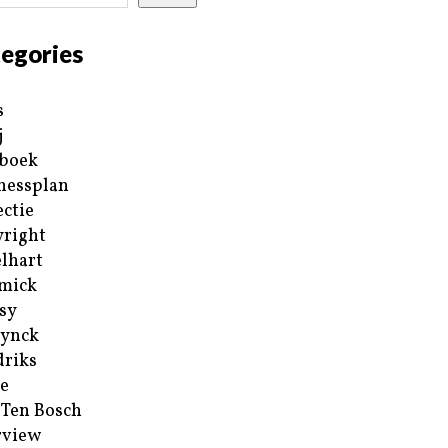
egories
s
j
boek
nessplan
ectie
right
lhart
mick
sy
ynck
riks
e
 Ten Bosch
rview