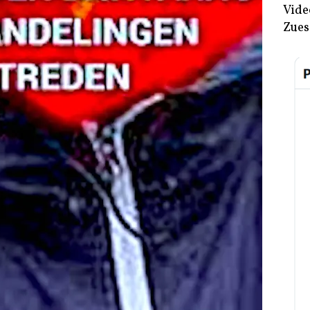
Vide
Zues