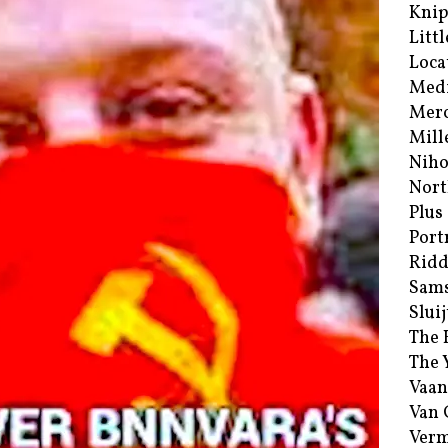
Kni
Littl
Loca
Med
Merc
Mill
Niho
Nort
Plus
Port
Ridd
Sam
Sluij
The 
The 
Vaan
Van
Verm