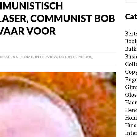
MMUNISTISCH
Cat
LASER, COMMUNIST BOB
EVAAR VOOR
Bert
Booi
Bulk
Busi
NESSPLAN
,
HOME
,
INTERVIEW
,
LOCATIE
,
MEDIA
,
Coll
Copy
Enge
Gim
Glos
Haer
Hend
Hom
Huis
Inte