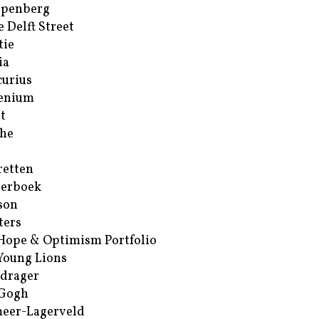
ppenberg
e Delft Street
tie
ia
urius
enium
t
he
retten
erboek
son
ters
Hope & Optimism Portfolio
Young Lions
drager
 Gogh
eer-Lagerveld