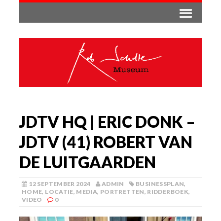
JDTV HQ | ERIC DONK –
JDTV (41) ROBERT VAN
DE LUITGAARDEN
12 SEPTEMBER 2024
ADMIN
BUSINESSPLAN
,
HOME
,
LOCATIE
,
MEDIA
,
PORTRETTEN
,
RIDDERBOEK
,
VIDEO
0