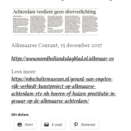
Alkmaarse Courant, 15 december 2017
https://www.noordhollandsdagblad.nl/alkmaar-eo
Lees meer:
https://robscholtemuseum.nl/gerard-van-engelen-
rijk-verbiedt-kunstproject-op-alkmaarse-
achterdam-rtv-nh-hoeren-of-huizen-prostitutie-in-
gevaar-op-de-alkmaarse-achterdam/
Dit delen:
Print
E-mail
Pinterest