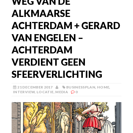
WEG VAN DE
ALKMAARSE
ACHTERDAM + GERARD
VAN ENGELEN –
ACHTERDAM
VERDIENT GEEN
SFEERVERLICHTING
21 DECEMBER 2017
BUSINESSPLAN
,
HOME
,
INTERVIEW
,
LOCATIE
,
MEDIA
0