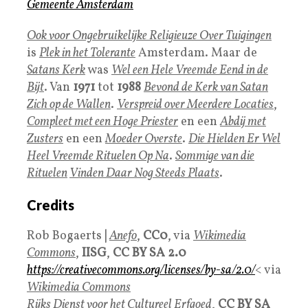
Gemeente Amsterdam
Ook voor Ongebruikelijke Religieuze Over Tuigingen
is
Plek in het Tolerante
Amsterdam. Maar de
Satans Kerk
was
Wel een Hele Vreemde Eend in de
Bijt
. Van
1971
tot
1988
Bevond de Kerk van Satan
Zich op de Wallen
.
Verspreid over Meerdere Locaties
,
Compleet met een Hoge Priester
en een
Abdij met
Zusters
en een
Moeder Overste
.
Die Hielden Er Wel
Heel Vreemde Rituelen Op Na
.
Sommige van die
Rituelen
Vinden Daar Nog Steeds Plaats
.
Credits
Rob Bogaerts
|
Anefo
,
CC0
, via
Wikimedia
Commons
,
IISG
,
CC BY SA 2.0
https://creativecommons.org/licenses/by-sa/2.0/
< via
Wikimedia Commons
Rijks Dienst voor het Cultureel Erfgoe
d
,
CC BY SA