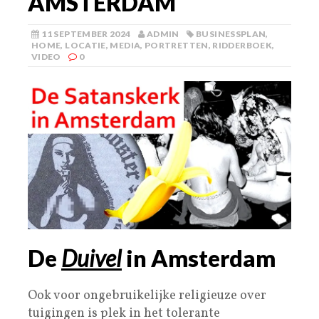
AMSTERDAM
11 SEPTEMBER 2024
ADMIN
BUSINESSPLAN
,
HOME
,
LOCATIE
,
MEDIA
,
PORTRETTEN
,
RIDDERBOEK
,
VIDEO
0
De
Duivel
in Amsterdam
Ook voor ongebruikelijke religieuze over
tuigingen is plek in het tolerante