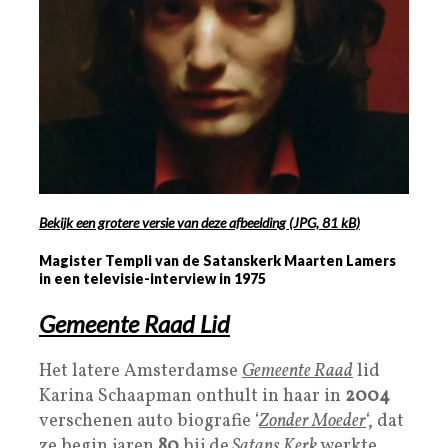
Bekijk een grotere versie van deze afbeelding
(JPG, 81 kB)
Magister Templi van de Satanskerk Maarten Lamers
in een televisie-interview in 1975
Gemeente Raad Lid
Het latere Amsterdamse
Gemeente Raad
lid
Karina Schaapman onthult in haar in
2004
verschenen auto biografie ‘
Zonder Moeder
‘, dat
ze begin jaren
80
bij de
Satans Kerk
werkte.