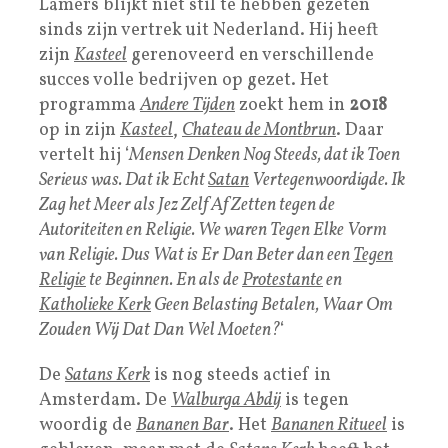
Lamers blijkt niet stil te hebben gezeten
sinds zijn vertrek uit Nederland. Hij heeft
zijn
Kasteel
gerenoveerd en verschillende
succes volle bedrijven op gezet. Het
programma
Andere Tijden
zoekt hem in
2018
op in zijn
Kastee
l
,
Chateau de Montbrun
. Daar
vertelt hij ‘
Mensen Denken Nog Steeds, dat ik Toen
Serieus was. Dat ik Echt
Satan
Vertegenwoordigde. Ik
Zag het Meer als Jez Zelf Af Zetten tegen de
Autoriteiten en Religie. We waren Tegen Elke Vorm
van Religie. Dus Wat is Er Dan Beter dan een
Tegen
Religie
te Beginnen. En als de
Protestante
en
Katholieke Kerk
Geen Belasting Betalen, Waar Om
Zouden Wij Dat Dan Wel Moeten?
‘
De
Satans Kerk
is nog steeds actief in
Amsterdam. De
Walburga Abdij
is tegen
woordig de
Bananen Bar
. Het
Bananen Ritueel
is