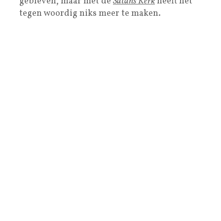
gebleven, maar met de
Satans Kerk
heeft het
tegen woordig niks meer te maken.