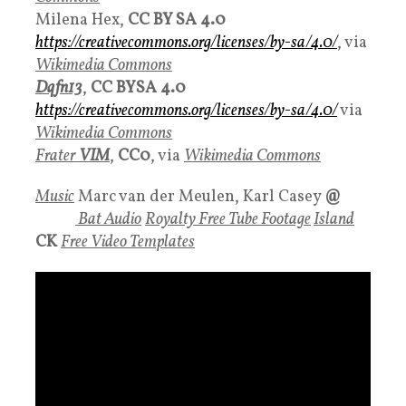
Milena Hex,
CC BY SA 4.0
https://creativecommons.org/licenses/by-sa/4.0/
, via
Wikimedia Commons
Dqfn13
,
CC BYSA 4.0
https://creativecommons.org/licenses/by-sa/4.0/
via
Wikimedia Commons
Frater
VIM
,
CC0
, via
Wikimedia Commons
Music
Marc van der Meulen, Karl Casey
@
White
Bat Audio
Royalty Free Tube Footage
Island
CK
Free Video Templates