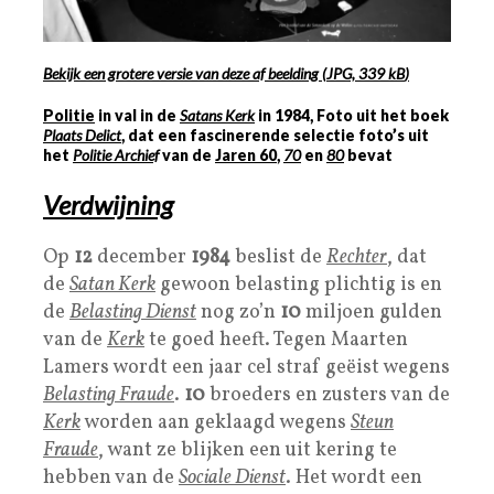
Bekijk een grotere versie van deze af beelding
(
JPG, 339 kB
)
Politie
in val in de
Satans Kerk
in
1984
, Foto uit het boek
Plaats Delict
, dat een fascinerende selectie foto’s uit
het
Politie Archief
van de
Jaren
60
,
70
en
80
bevat
Verdwijning
Op
12
december
1984
beslist de
Rechter
, dat
de
Satan Kerk
gewoon belasting plichtig is en
de
Belasting Dienst
nog zo’n
10
miljoen gulden
van de
Kerk
te goed heeft. Tegen Maarten
Lamers wordt een jaar cel straf geëist wegens
Belasting Fraude
.
10
broeders en zusters van de
Kerk
worden aan geklaagd wegens
Steun
Fraude
, want ze blijken een uit kering te
hebben van de
Sociale Dienst
. Het wordt een