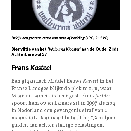
Bekijk een grotere versie van deze af beelding
(
JPG, 211 kB
)
Bier viltje van het ‘
Walburga Klooster
‘ aan de Oude Zijds
Achterburgwal
37
Frans
Kasteel
Een gigantisch Middel Eeuws
Kasteel
in het
Franse Limoges blijkt de plek te zijn, waar
Maarten Lamers is neer gestreken.
Justitie
spoort hem op en Lamers zit in
1997
als nog
in Nederland een gevangenis straf van
1
maand uit. Daar naast betaalt hij
1,2
miljoen
gulden aan achter stallige belastingen.