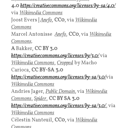
4.0
https://creativecommons.org/licenses/by-sa/4.0/
via
Wikimedia Commons
Joost Evers
|
Anefo
,
CC0
, via
Wikimedia
Commons
Marcel Antonisse
Anefo
,
CC0
, via
Wikimedia
Commons,
A
Bakker,
CC BY 3.0
https://creativecommons.org/licenses/by/3.0/
via
Wikimedia Commons
,
Cropped
by Macho
Carioca,
CC BY-SA 3.0
https://creativecommons.org/licenses/by-sa/3.0/
via
Wikimedia Commons
Andries Jager,
Public Domain
, via
Wikimedia
Commons
,
Spider
,
CC BY SA 3.0
https://creativecommons.org/licenses/by-sa/3.0/
, via
Wikimedia Commons
Célestin Nanteuil,
CC0
, via
Wikimedia
Commons