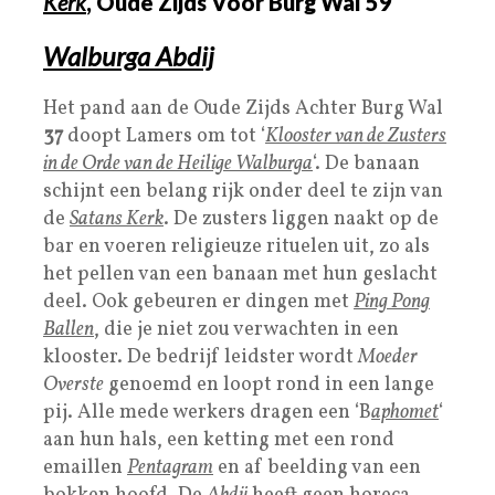
Kerk
, Oude Zijds Voor Burg Wal 59
Walburga Abdij
Het pand aan de Oude Zijds Achter Burg Wal
37
doopt Lamers om tot ‘
Klooster van de Zusters
in de Orde van de Heilige Walburga
‘. De banaan
schijnt een belang rijk onder deel te zijn van
de
Satans Kerk
. De zusters liggen naakt op de
bar en voeren religieuze rituelen uit, zo als
het pellen van een banaan met hun geslacht
deel. Ook gebeuren er dingen met
Ping Pong
Ballen
, die je niet zou verwachten in een
klooster. De bedrijf leidster wordt
Moeder
Overste
genoemd en loopt rond in een lange
pij. Alle mede werkers dragen een ‘B
aphomet
‘
aan hun hals, een ketting met een rond
emaillen
Pentagram
en af beelding van een