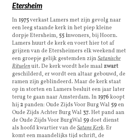
Etersheim
In
1975
verkast Lamers met zijn gevolg naar
een leeg staande kerk in het piep kleine
dorpje Etersheim,
55 i
nwoners, bij Hoorn.
Lamers huurt de kerk en voert hier tot af
grijzen van de Etersheimers elk weekend met
een groepje gelijk gestemden zijn
Satanische
Rituelen
uit. De kerk wordt hele maal
zwart
geschilderd, er wordt een altaar gebouwd, de
ramen zijn geblindeerd. Maar de kerk staat
op in storten en Lamers besluit een jaar later
terug te gaan naar Amsterdam. In
1976
koopt
hij
2
panden: Oude Zijds Voor Burg Wal
59
en
Oude Zijds Achter Burg Wal
37
. Het pand aan
de Oude Zijds Voor BurgWal
59
doet dienst
als hoofd kwartier van de
Satans Kerk
. Er
komt een maandelijks tijd schrift, de