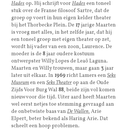
Hades
op. Hij schrijft voor
Hades
een toneel
stuk over de Franse filosoof Sartre, dat de
groep op voert in hun eigen kelder theater
bij het Thorbecke Plein. De
17
jarige Maarten
is vroeg met alles, in het zelfde jaar, dat hij
een toneel groep met eigen theater op zet,
wordt hij vader van een zoon, Laurence. De
moeder is de
8
jaar oudere kostuum
ontwerpster Willy Lopes de Leaô Laguna.
Maarten en Willy trouwen, maar gaan
3
jaar
later uit elkaar. In
1969
richt Lamers een
Seks
Museum
en een
S
eks Theater
op aan de Oude
Zijds Voor Burg Wal
88
, beide zijn vol komen
nieuw voor die tijd. Uiter aard heeft Maarten
wel eerst netjes toe stemming gevraagd aan
de onbetwiste baas van
De Wallen
, Arie
Elpert, beter bekend als Haring Arie. Dat
scheelt een hoop problemen.