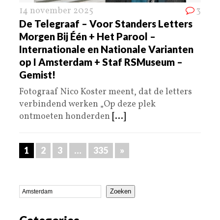
14 november 2025
3
De Telegraaf – Voor Standers Letters
Morgen Bij Één + Het Parool –
Internationale en Nationale Varianten
op I Amsterdam + Staf RSMuseum –
Gemist!
Fotograaf Nico Koster meent, dat de letters
verbindend werken „Op deze plek
ontmoeten honderden
[...]
1
2
3
…
335
»
Zoeken