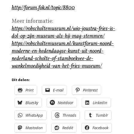
http://forum.fok.nl/topic/8800
Meer informatie:
https://robscholtemuseum.nl/wio-joustra-fries-is-
dol-op-zijn-museum-als-hij-mag-stemmen/
https://robscholtemuseum.nl/kunstforum-noord-
moderne-en-hedendaagse-kunst-uit-noord-
nederland-scholte-of-stamboekvee-de-
wankelmoedigheid-van-het-fries-museum/
Dit delen:
Print
E-mail
Pinterest
Bluesky
Nextdoor
LinkedIn
WhatsApp
Threads
Tumblr
Mastodon
Reddit
Facebook