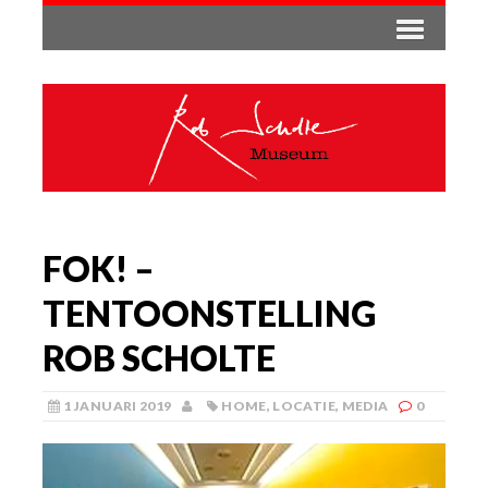
FOK! –
TENTOONSTELLING
ROB SCHOLTE
1 JANUARI 2019
HOME
,
LOCATIE
,
MEDIA
0