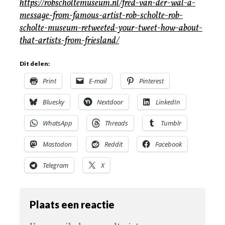
https://robscholtemuseum.nl/fred-van-der-wal-a-
message-from-famous-artist-rob-scholte-rob-
scholte-museum-retweeted-your-tweet-how-about-
that-artists-from-friesland/
Dit delen:
Print
E-mail
Pinterest
Bluesky
Nextdoor
LinkedIn
WhatsApp
Threads
Tumblr
Mastodon
Reddit
Facebook
Telegram
X
Plaats een reactie