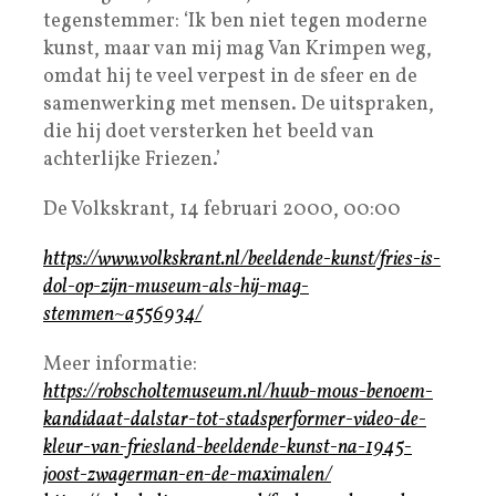
tegenstemmer: ‘Ik ben niet tegen moderne
kunst, maar van mij mag Van Krimpen weg,
omdat hij te veel verpest in de sfeer en de
samenwerking met mensen. De uitspraken,
die hij doet versterken het beeld van
achterlijke Friezen.’
De Volkskrant, 14 februari 2000, 00:00
https://www.volkskrant.nl/beeldende-kunst/fries-is-
dol-op-zijn-museum-als-hij-mag-
stemmen~a556934/
Meer informatie:
https://robscholtemuseum.nl/huub-mous-benoem-
kandidaat-dalstar-tot-stadsperformer-video-de-
kleur-van-friesland-beeldende-kunst-na-1945-
joost-zwagerman-en-de-maximalen/