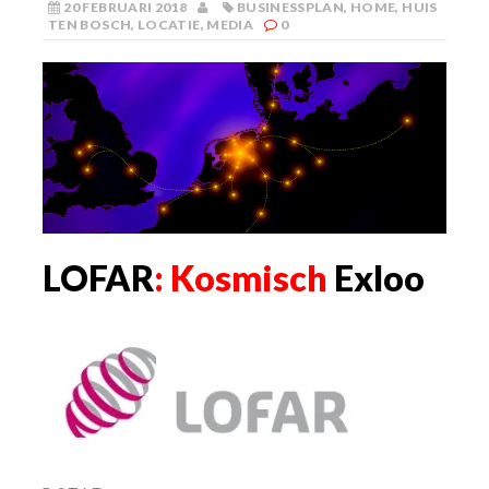
20 FEBRUARI 2018
BUSINESSPLAN
,
HOME
,
HUIS
TEN BOSCH
,
LOCATIE
,
MEDIA
0
LOFAR
: Kosmisch
Exloo