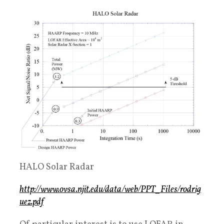
HALO Solar Radar
http://www.ovsa.njit.edu/data/web/PPT_Files/rodrig
uez.pdf