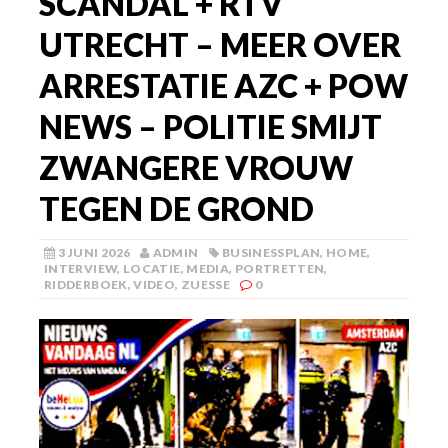
SCANDAL + RTV
UTRECHT – MEER OVER
ARRESTATIE AZC + POW
NEWS – POLITIE SMIJT
ZWANGERE VROUW
TEGEN DE GROND
3 JUNI 2026
ADMIN
BUSINESSPLAN
,
HOME
,
INTERVIEW
,
LOCATIE
,
MEDIA
,
PORTRETTEN
,
RIDDERBOEK
,
VIDEO
,
ZUESSE
0