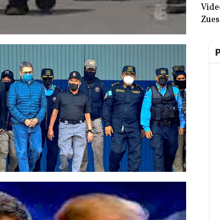
Vide
Zues