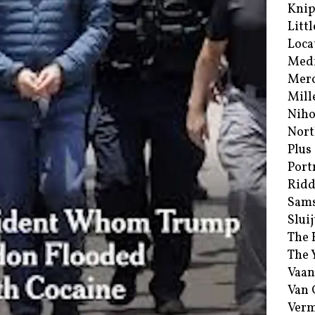
Kni
Littl
Loca
Med
Merc
Mill
Niho
Nort
Plus
Port
Ridd
Sam
Sluij
The 
The 
Vaan
Van
Verm