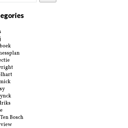
egories
s
j
boek
nessplan
ectie
right
lhart
mick
sy
ynck
riks
e
 Ten Bosch
rview