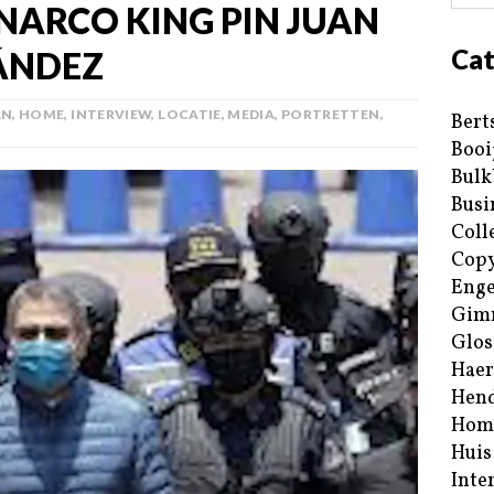
NARCO KING PIN JUAN
Cat
ÁNDEZ
AN
,
HOME
,
INTERVIEW
,
LOCATIE
,
MEDIA
,
PORTRETTEN
,
Bert
Booi
Bulk
Busi
Coll
Copy
Enge
Gim
Glos
Haer
Hend
Hom
Huis
Inte