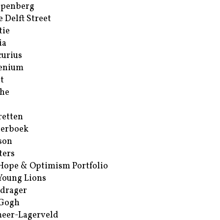
ppenberg
e Delft Street
tie
ia
urius
enium
t
he
retten
erboek
son
ters
Hope & Optimism Portfolio
Young Lions
drager
 Gogh
eer-Lagerveld