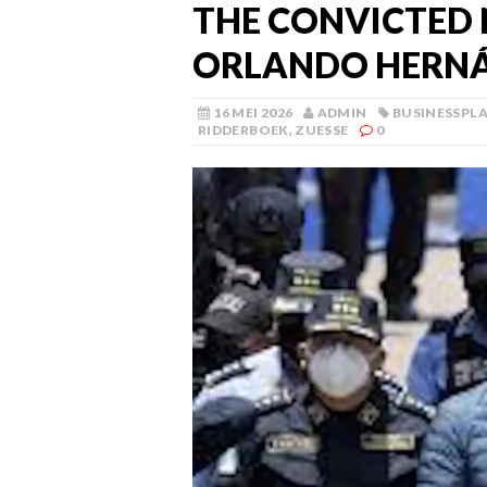
THE CONVICTED 
ORLANDO HERN
16 MEI 2026
ADMIN
BUSINESSPL
RIDDERBOEK
,
ZUESSE
0