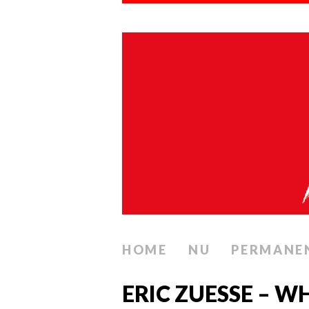
HOME
NU
PERMANE
ERIC ZUESSE – 