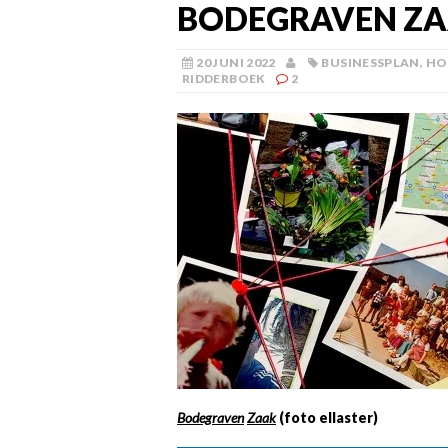
BODEGRAVEN Z
20 JUNI 2022
BUSINESSPLAN
,
HO
RIDDERBOEK
2
Bodegraven
Zaak
(foto ellaster)