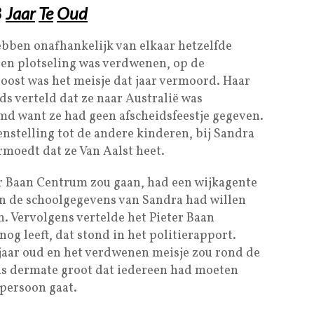
3
Jaar
Te
Oud
hebben onafhankelijk van elkaar hetzelfde
eden plotseling was verdwenen, op de
oost was het meisje dat jaar vermoord. Haar
ds verteld dat ze naar Australië was
d want ze had geen afscheidsfeestje gegeven.
enstelling tot de andere kinderen, bij Sandra
moedt dat ze Van Aalst heet.
er Baan Centrum zou gaan, had een wijkagente
in de schoolgegevens van Sandra had willen
. Vervolgens vertelde het Pieter Baan
og leeft, dat stond in het politierapport.
 jaar oud en het verdwenen meisje zou rond de
l is dermate groot dat iedereen had moeten
 persoon gaat.