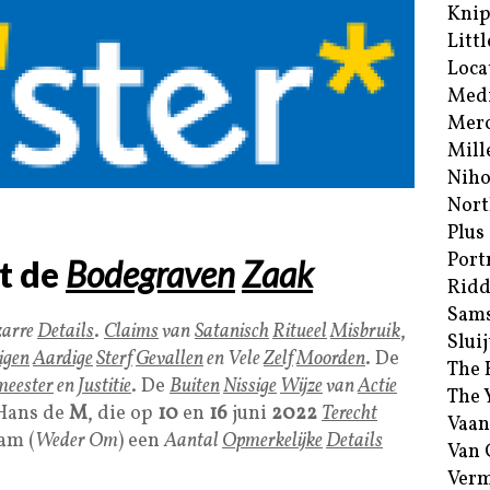
Kni
Littl
Loca
Med
Merc
Mill
Niho
Nort
Plus
Port
t de
Bodegraven
Zaak
Ridd
Sam
zarre
Details
.
Claims
van
Satanisch
Ritueel
Misbruik
,
Sluij
igen
Aardige
Sterf
Gevallen
en Vele
Zelf
Moorden
. De
The 
meester
en
Justitie
. De
Buiten
Nissige
Wijze
van
Actie
The 
Hans de
M
, die op
10
en
16
juni
2022
Terecht
Vaan
am (
Weder Om
) een
Aantal
Opmerkelijke
Details
Van
Verm