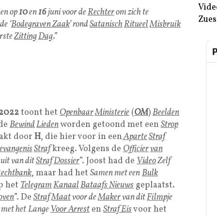
Vide
en op
10
en
16
juni voor de
Rechter
om zich te
Zues
de ‘
Bodegraven Zaak
’ rond
Satanisch
Ritueel
Misbruik
rste
Zitting
Dag
.”
2022
toont het
Openbaar
Ministerie
(
OM
)
Beelden
nde
Bewind
Lieden
worden getoond met een
Strop
akt door
H
, die hier voor in een
Aparte
Straf
evangenis
Straf
kreeg. Volgens de
Officier
van
uit van dit
Straf
Dossier
”. Joost had de
Video
Zelf
echtbank
, maar had het
Samen met een
Bulk
op het
Telegram
Kanaal
Bataafs Nieuws
geplaatst.
oven
”. De
Straf
Maat
voor de
Maker
van dit
Film
pje
met het
Lange
Voor Arrest
en
Straf Eis
voor het