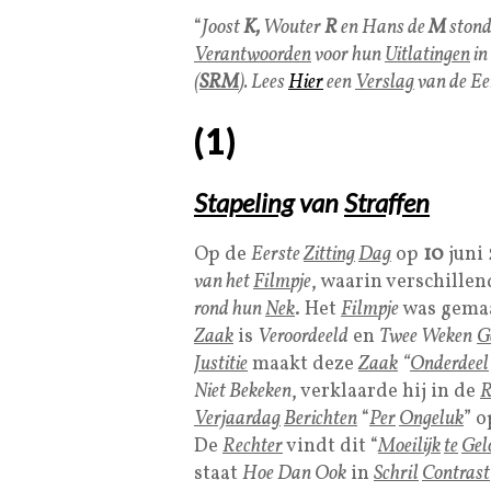
“
Joost
K,
Wouter
R
en Hans de
M
stond
Verantwoorden
voor hun
Uitlatingen
in 
(
SRM
). Lees
Hier
een
Verslag
van de Ee
(
1
)
Stapeling
van
Straffen
Op de
Eerste
Zitting
Dag
op
10
juni
van het
Film
pje
, waarin verschille
rond hun
Nek
. Het
Film
pje
was gema
Zaak
is
Veroordeeld
en
Twee Weken
G
Justitie
maakt deze
Zaak
“
Onderdeel
Niet Bekeken
, verklaarde hij in de
R
Verjaardag
Berichten
“
Per
Ongeluk
” 
De
Rechter
vindt dit “
Moeilijk
te
Gel
staat
Hoe Dan Ook
in
Schril
Contrast