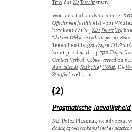
Trio
,
dat
Nu
Terecht
staat
.
Wouter zit al sinds december
20
Officier
van
Justitie
eist voor Woute
betekent dat hij
Niet
Direct
Vrij
kom
“
dat het
OM
deze
Uitlatingen
als
Bedre
Tegen Joost is
592
Dagen
Cel Straf G
komt precies uit op
322
Dagen
Vo
Contact
Verbod
,
Gebied
Verbod
en ee
Aanvullende
Taak
Straf
Geëist
. De
Ver
Straffen
” wel kan.
(
2
)
Pragmatische
Toevalligheid
Mr. Peter Plasman, de advocaat va
de dag af overeenkomst met de gezeten 