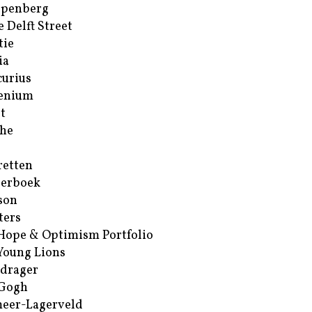
ppenberg
e Delft Street
tie
ia
urius
enium
t
he
retten
erboek
son
ters
Hope & Optimism Portfolio
Young Lions
drager
 Gogh
eer-Lagerveld