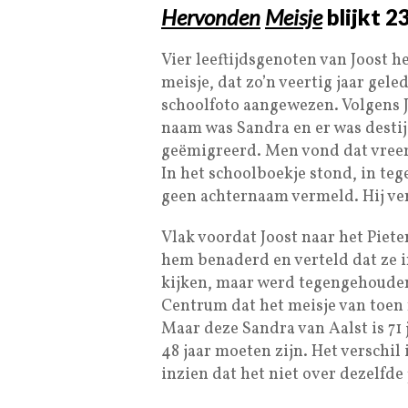
Hervonden
Meisje
blijkt
2
Vier leeftijdsgenoten van Joost 
meisje, dat zo’n veertig jaar gel
schoolfoto aangewezen. Volgens J
naam was Sandra en er was destij
geëmigreerd. Men vond dat vreem
In het schoolboekje stond, in teg
geen achternaam vermeld. Hij ver
Vlak voordat Joost naar het Piet
hem benaderd en verteld dat ze 
kijken, maar werd tegengehouden
Centrum dat het meisje van toen n
Maar deze Sandra van Aalst is 71
48 jaar moeten zijn. Het verschi
inzien dat het niet over dezelfde