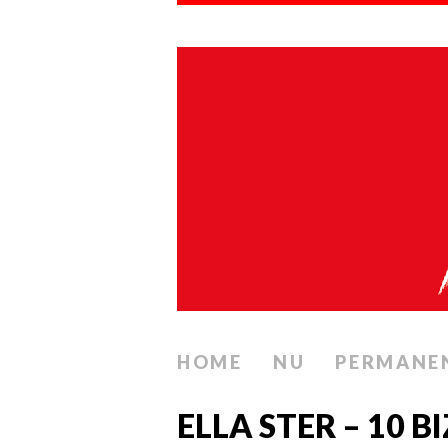
HOME
NU
PERMANE
ELLA STER – 10 B