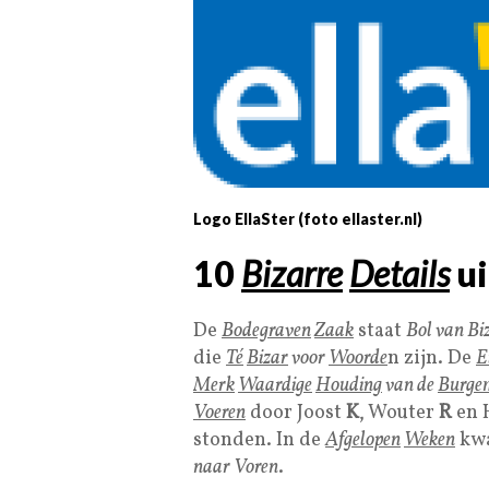
Logo EllaSter (foto ellaster.nl)
10
Bizarre
Details
ui
De
Bodegraven
Zaak
staat
Bol van Bi
die
Té
Bizar
voor
Woorde
n zijn. De
E
Merk
Waardige
Houding
van de
Burge
Voeren
door Joost
K
, Wouter
R
en 
stonden. In de
Afgelopen
Weken
kw
naar Voren
.