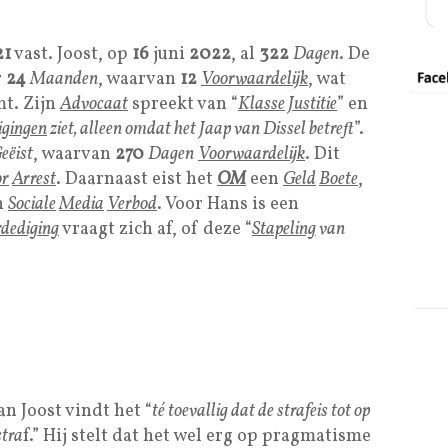
21
vast. Joost, op
16
juni
2022
, al
322
Dagen
. De
r
24
Maanden
, waarvan
12
Voorwaardelijk
, wat
t. Zijn
Advocaat
spreekt van “
Klasse
Justitie
” en
igingen
ziet, alleen omdat het Jaap van Dissel betreft
”.
eëist
, waarvan
270
Dagen
Voorwaardelijk
. Dit
or
Arrest
. Daarnaast eist het
OM
een
Geld
Boete
,
n
Sociale
Media
Verbod
. Voor Hans is een
dediging
vraagt zich af, of deze “
Stapeling
van
n Joost vindt het “
té toevallig dat de strafeis tot op
stra
f.” Hij stelt dat het wel erg op pragmatisme