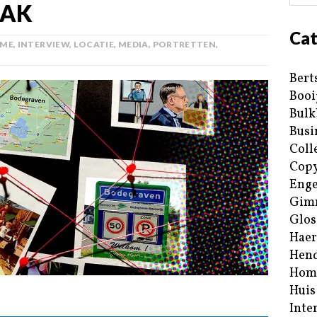
AAK
Cat
ME
,
INTERVIEW
,
LOCATIE
,
MEDIA
,
PORTRETTEN
,
Bert
Booi
Bulk
Busi
Coll
Copy
Enge
Gim
Glos
Haer
Hend
Hom
Huis
Inte