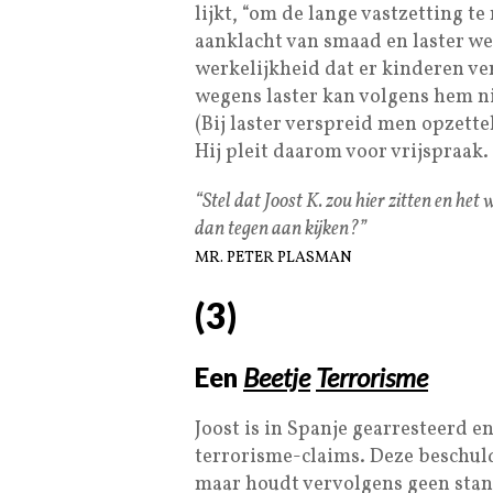
lijkt, “om de lange vastzetting te
aanklacht van smaad en laster wel 
werkelijkheid dat er kinderen v
wegens laster kan volgens hem ni
(Bij laster verspreid men opzett
Hij pleit daarom voor vrijspraak.
“Stel dat Joost K. zou hier zitten en he
dan tegen aan kijken?”
MR. PETER PLASMAN
(
3
)
Een
Beetje
Terrorisme
Joost is in Spanje gearresteerd 
terrorisme-claims. Deze beschul
maar houdt vervolgens geen stand