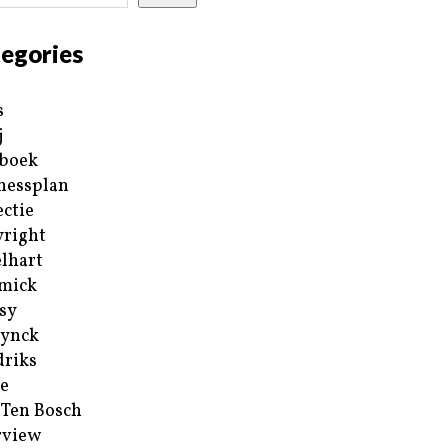
egories
s
j
boek
nessplan
ectie
right
lhart
mick
sy
ynck
riks
e
 Ten Bosch
rview