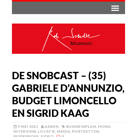
DE SNOBCAST – (35)
GABRIELE D’ANNUNZIO,
BUDGET LIMONCELLO
EN SIGRID KAAG
9 MEI 2023
ADMIN
BUSINESSPLAN
,
HOME
,
INTERVIEW
,
LOCATIE
,
MEDIA
,
PORTRETTEN
,
RIDDERBOEK
,
VIDEO
0