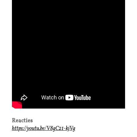
Reacties
https://youtu.be/V8gC21-kjVg