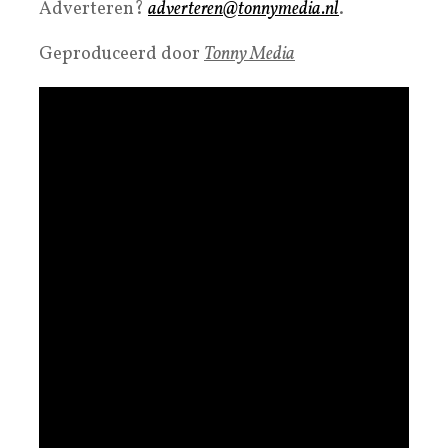
Adverteren?
adverteren@tonnymedia.nl
.
Geproduceerd door
Tonny Media