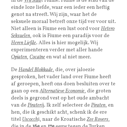
in de
Vrij Staa
t Fiume. Fiume is de stad van de
einde loze liefde, waar een ieder een heftig
genot na streeft. Wij zijn, waar het de
seksuele moraal betreft onze tijd ver voor uit.
Niet alleen is Fiume een lust oord voor
Hetero
Seksuelen
, ook is Fiume een paradijs voor de
Heren Liefde
. Alles is hier mogelijk. Wij
experimenteren verder met aller hande
Opiaten
,
Cocaïne
en wat al niet meer.
De
Handel Blokkade
, die, over jaloezie
gesproken, het vader land over Fiume heeft
af geroepen, heeft ons doen besluiten over te
gaan op een
Alternatieve Economie
, die groten
deels is gegrond vest op het oude ambacht
van de
Pirateri
j. Ik zelf selecteer de
Piraten
, en
hen, die ik geschikt acht, schenk ik de ere
titel
Uscocch
i, naar de Kroatische
Zee Rovers
,
die in de
16e
en
17e
eeuw tegen de Turken