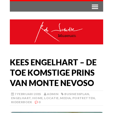
KEES ENGELHART – DE
TOE KOMSTIGE PRINS
VAN MONTE NEVOSO
7 FEBRUARI 2015
ADMIN
BUSINESSPLAN
,
ENGELHART
,
HOME
,
LOCATIE
,
MEDIA
,
PORTRETTEN
,
RIDDERBOEK
0