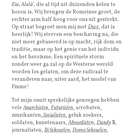
Eia, Alalà
‘, die al tijd uit duizenden kelen te
horen is. Wij brengen de Romeinse groet, de
rechter arm half hoog voor ons uit gestrekt.
Op straat begroet men mij met
Duce
, dat is
heerlijk! Wij streven een beschaving na, die
niet meer gebaseerd is op macht, rijk dom en
traditie, maar op het genie van het individu
en het heroïsme. Een spirituele storm
zonder weer ga zal op de Westerse wereld
worden los gelaten, om deze radicaal te
veranderen naar, uiter aard, het model van
Fiume!
Tot mijn onuit sprekelijke genoegen hebben
vele
Anarchisten
,
Futuristen
, acrobaten,
muzikanten,
Socialisten
, geluk zoekers,
soldaten, kunstenaars,
Absurdiste
n,
Dandy
S
,
journalisten,
Bi Seksuelen
,
Homo Seksuelen
,