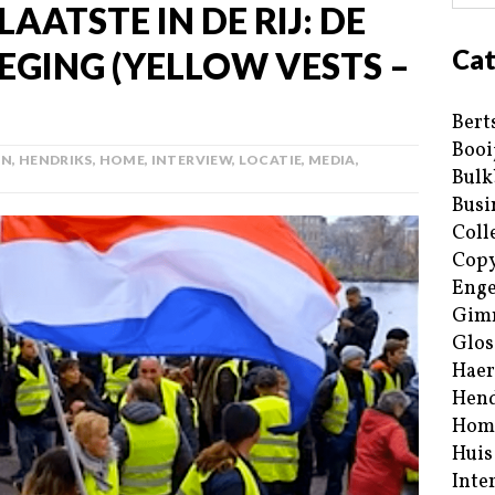
AATSTE IN DE RIJ: DE
Cat
EGING (YELLOW VESTS –
Bert
Booi
AN
,
HENDRIKS
,
HOME
,
INTERVIEW
,
LOCATIE
,
MEDIA
,
Bulk
Busi
Coll
Copy
Enge
Gim
Glos
Haer
Hend
Hom
Huis
Inte