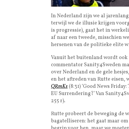
In Nederland zijn we al jarenlang
terwijl we de illusie krijgen voo
is progressie), gaat het in werke
af naar een tweede, misschien wel
hersenen van de politieke elite 
Vanuit het buitenland wordt ook
commentator Sanity4Sweden maakt
over Nederland en de gele hesjes,
en het aftreden van Rutte eisen, w
QRmKs
(8:31) ‘Good News Friday: 
EU Surrendering?’ Van Sanity4Swe
255 r).
Rutte probeert de beweging de wi
bagatelliseren: het gaat maar om
begrip voor hen, maar we moeten 