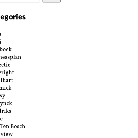
egories
s
j
boek
nessplan
ectie
right
lhart
mick
sy
ynck
riks
e
 Ten Bosch
rview