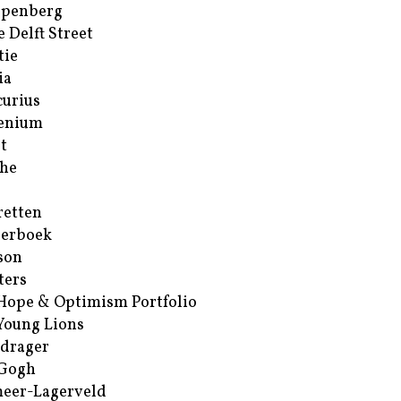
ppenberg
e Delft Street
tie
ia
urius
enium
t
he
retten
erboek
son
ters
Hope & Optimism Portfolio
Young Lions
drager
 Gogh
eer-Lagerveld