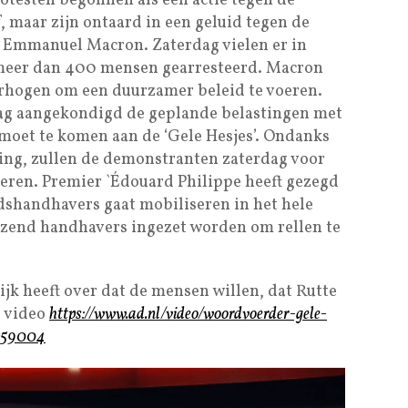
otesten begonnen als een actie tegen de
 maar zijn ontaard in een geluid tegen de
t Emmanuel Macron. Zaterdag vielen er in
meer dan 400 mensen gearresteerd. Macron
erhogen om een duurzamer beleid te voeren.
dag aangekondigd de geplande belastingen met
gemoet te komen aan de ‘Gele Hesjes’. Ondanks
ng, zullen de demonstranten zaterdag voor
teren. Premier `Édouard Philippe heeft gezegd
dshandhavers gaat mobiliseren in het hele
duizend handhavers ingezet worden om rellen te
k heeft over dat de mensen willen, dat Rutte
e video
https://www.ad.nl/video/woordvoerder-gele-
~p59004