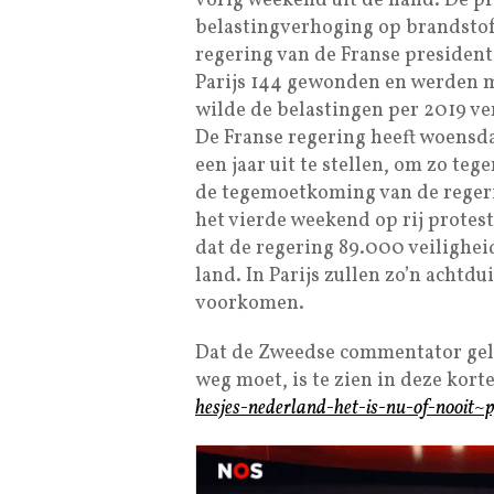
vorig weekend uit de hand. De pr
belastingverhoging op brandstof,
regering van de Franse presiden
Parijs 144 gewonden en werden 
wilde de belastingen per 2019 v
De Franse regering heeft woens
een jaar uit te stellen, om zo te
de tegemoetkoming van de regeri
het vierde weekend op rij protes
dat de regering 89.000 veilighei
land. In Parijs zullen zo’n acht
voorkomen.
Dat de Zweedse commentator gelij
weg moet, is te zien in deze kort
hesjes-nederland-het-is-nu-of-nooit