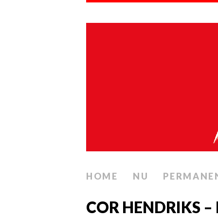
HOME
NU
PERMANE
COR HENDRIKS –