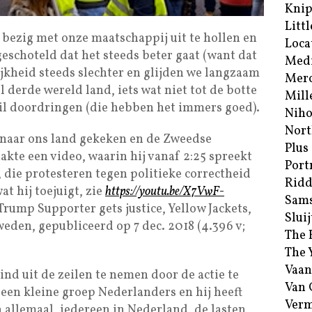
Kni
Littl
 bezig met onze maatschappij uit te hollen en
Loca
rgeschoteld dat het steeds beter gaat (want dat
Med
lijkheid steeds slechter en glijden we langzaam
Merc
 derde wereld land, iets wat niet tot de botte
Mill
wil doordringen (die hebben het immers goed).
Niho
Nort
 naar ons land gekeken en de Zweedse
Plus
e een video, waarin hij vanaf 2:25 spreekt
Port
 die protesteren tegen politieke correctheid
Ridd
at hij toejuigt, zie
https://youtu.be/X7VwF-
Sam
Trump Supporter gets justice, Yellow Jackets,
Sluij
den, gepubliceerd op 7 dec. 2018 (4.396 v;
The 
The 
Vaan
nd uit de zeilen te nemen door de actie te
Van
 een kleine groep Nederlanders en hij heeft
Verm
allemaal, iedereen in Nederland, de lasten