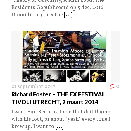
Theory of Obscurity, A Film about The
Residents Gepubliceerd op 5 dec. 2016
Diomidis Tsakiris The
[...]
21 september 2017
0
Richard Foster – THE EX FESTIVAL:
TIVOLI UTRECHT, 2 maart 2014
I want Han Bennink to do that daft thump
with his foot, or shout “yeah” every time I
brew up. I want to
[...]