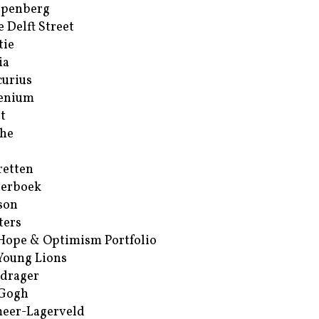
ppenberg
e Delft Street
tie
ia
urius
enium
t
he
retten
erboek
son
ters
Hope & Optimism Portfolio
Young Lions
drager
 Gogh
eer-Lagerveld