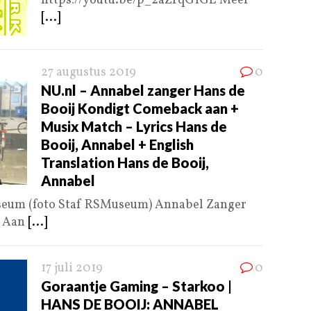
https://youtu.be/p_2aZrqG1GE Meer
[...]
27 augustus 2019
0
NU.nl – Annabel zanger Hans de
Booij Kondigt Comeback aan +
Musix Match – Lyrics Hans de
Booij, Annabel + English
Translation Hans de Booij,
Annabel
useum (foto Staf RSMuseum) Annabel Zanger
k Aan
[...]
17 juli 2019
0
Goraantje Gaming – Starkoo |
HANS DE BOOIJ: ANNABEL