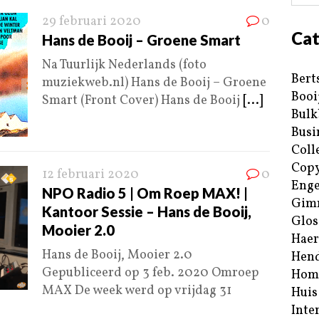
29 februari 2020
0
Cat
Hans de Booij – Groene Smart
Na Tuurlijk Nederlands (foto
Bert
muziekweb.nl) Hans de Booij – Groene
Booi
Smart (Front Cover) Hans de Booij
[...]
Bulk
Busi
Coll
Copy
12 februari 2020
0
Enge
NPO Radio 5 | Om Roep MAX! |
Gim
Kantoor Sessie – Hans de Booij,
Glos
Mooier 2.0
Haer
Hans de Booij, Mooier 2.0
Hend
Gepubliceerd op 3 feb. 2020 Omroep
Hom
MAX De week werd op vrijdag 31
Huis
Inte