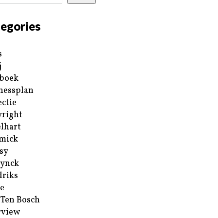
egories
s
j
boek
nessplan
ectie
right
lhart
mick
sy
ynck
riks
e
 Ten Bosch
rview