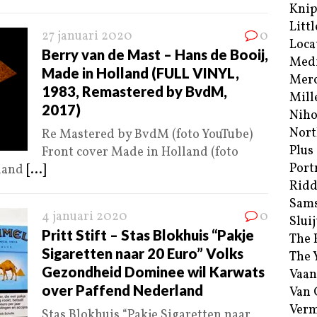
Kni
Littl
27 januari 2020
0
Loca
Berry van de Mast – Hans de Booij,
Med
Made in Holland (FULL VINYL,
Merc
1983, Remastered by BvdM,
Mill
2017)
Niho
Nort
Re Mastered by BvdM (foto YouTube)
Plus
Front cover Made in Holland (foto
Port
lland
[...]
Ridd
Sam
4 januari 2020
0
Sluij
Pritt Stift – Stas Blokhuis “Pakje
The 
Sigaretten naar 20 Euro” Volks
The 
Gezondheid Dominee wil Karwats
Vaan
over Paffend Nederland
Van
Verm
Stas Blokhuis “Pakje Sigaretten naar