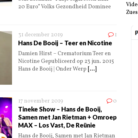
Vide
20 Euro” Volks Gezondheid Dominee
Zues
31 december 2019
1
Hans De Booij – Teer en Nicotine
Damien Hirst – Crematorium Teer en
Nicotine Gepubliceerd op 23 jun. 2015
Hans de Booij | Onder Werp
[...]
17 november 2019
0
Tineke Show – Hans de Booij,
Samen met Jan Rietman + Omroep
MAX – Los Vast, De Reünie
Hans de Booij, Samen met Jan Rietman