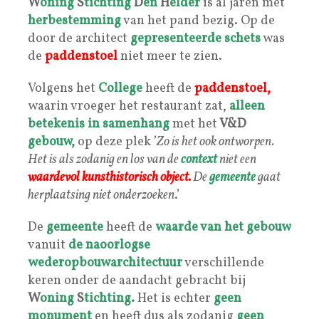
W
oning
S
tichting
D
en
H
elder
is al jaren met
herbestemming
van het pand bezig. Op de
door de architect
gepresenteerde schets
was
de
paddenstoel
niet meer te zien.
Volgens het
College
heeft de
paddenstoel,
waarin vroeger het restaurant zat,
alleen
betekenis
in samenhang
met het
V&D
gebouw,
op deze plek ’
Zo is het ook ontworpen.
Het is als zodanig en los van de
context
niet een
waardevol kunsthistorisch object.
De
gemeente
gaat
herplaatsing niet onderzoeken
.’
De
gemeente
heeft de
waarde van het gebouw
vanuit
de naoorlogse
wederopbouwarchitectuur
verschillende
keren onder de aandacht gebracht bij
W
oning
S
tichting.
Het is echter
geen
monument
en heeft dus als zodanig
geen