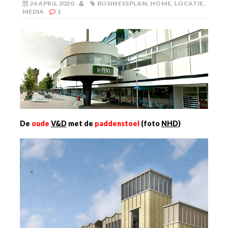
24 APRIL 2020
BUSINESSPLAN
,
HOME
,
LOCATIE
,
MEDIA
1
De
oude
V&D
met de
paddenstoel
(foto
NHD
)