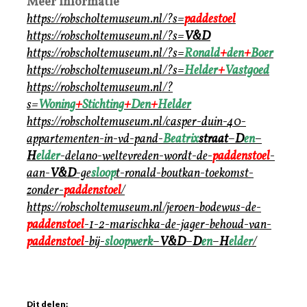
Meer informatie
https://robscholtemuseum.nl/?s=
paddestoel
https://robscholtemuseum.nl/?s=
V&D
https://robscholtemuseum.nl/?s=
Ronald
+
den
+
Boer
https://robscholtemuseum.nl/?s=
Helder
+
Vastgoed
https://robscholtemuseum.nl/?
s=
Woning
+
Stichting
+
Den
+
Helder
https://robscholtemuseum.nl/casper-duin-40-
appartementen-in-vd-pand-
Beatrix
straat
–
D
en
–
H
elder
-delano-weltevreden-wordt-de-
paddenstoel
-
aan-
V&D
-ge
sloop
t-ronald-boutkan-toekomst-
zonder-
paddenstoel
/
https://robscholtemuseum.nl/jeroen-bodewus-de-
paddenstoel
-1-2-marischka-de-jager-behoud-van-
paddenstoel
-bij-
sloopwerk
–
V&D
–
D
en
–
H
elder
/
Dit delen: