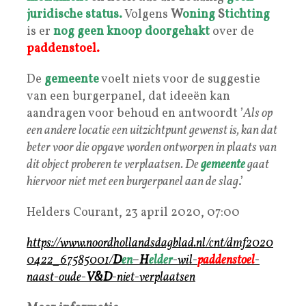
juridische status.
Volgens
W
oning
S
tichting
is er
nog geen
knoop
doorgehakt
over de
paddenstoel.
De
gemeente
voelt niets voor de suggestie
van een burgerpanel, dat ideeën kan
aandragen voor behoud en antwoordt ’
Als op
een andere locatie een uitzichtpunt gewenst is, kan dat
beter voor die opgave worden ontworpen in plaats van
dit object proberen te verplaatsen. De
gemeente
gaat
hiervoor niet met een burgerpanel aan de slag
.’
Helders Courant, 23 april 2020, 07:00
https://www.noordhollandsdagblad.nl/cnt/dmf2020
0422_67585001/
D
en
–
H
elder
-wil-
paddenstoel
-
naast-oude-
V&D
-niet-verplaatsen