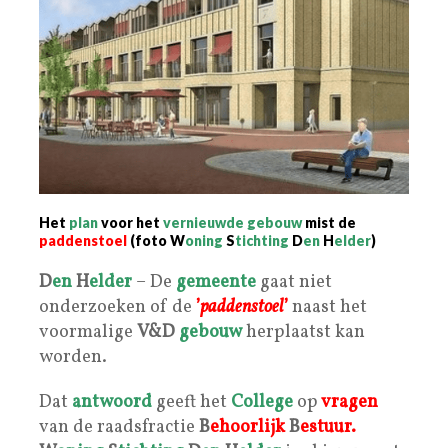
Het
plan
voor het
vernieuwde gebouw
mist de
paddenstoel
(foto
W
oning
S
tichting
D
en
H
elder
)
D
en
H
elder
– De
gemeente
gaat niet
onderzoeken of de
’
paddenstoel
’
naast het
voormalige
V&D
gebouw
herplaatst kan
worden.
Dat
antwoord
geeft het
College
op
vragen
van de raadsfractie
B
ehoorlijk
B
estuur
.