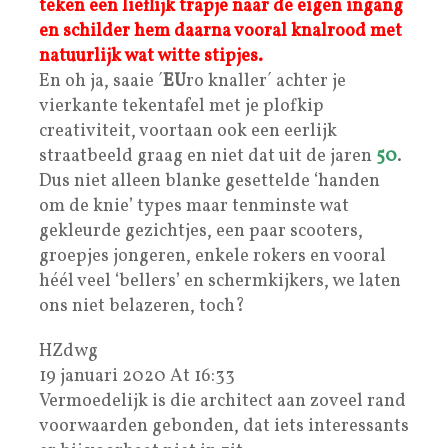
teken een lieflijk trapje naar de eigen ingang
en schilder hem daarna vooral knalrood met
natuurlijk wat witte stipjes.
En oh ja, saaie ´
EU
ro knaller´ achter je
vierkante tekentafel met je plofkip
creativiteit, voortaan ook een eerlijk
straatbeeld graag en niet dat uit de jaren
50
.
Dus niet alleen blanke gesettelde ‘handen
om de knie’ types maar tenminste wat
gekleurde gezichtjes, een paar scooters,
groepjes jongeren, enkele rokers en vooral
héél veel ‘bellers’ en schermkijkers, we laten
ons niet belazeren, toch?
HZdwg
19 januari 2020 At 16:33
Vermoedelijk is die architect aan zoveel rand
voorwaarden gebonden, dat iets interessants