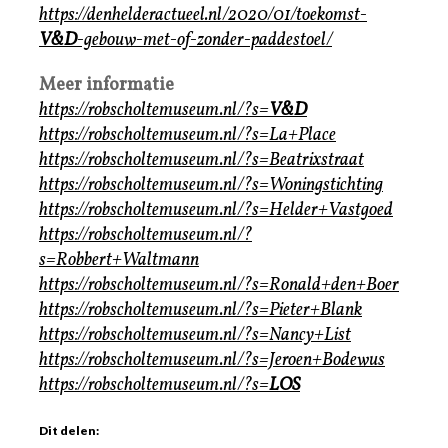
https://denhelderactueel.nl/2020/01/toekomst-
V&D
-gebouw-met-of-zonder-paddestoel/
Meer informatie
https://robscholtemuseum.nl/?s=
V&D
https://robscholtemuseum.nl/?s=La+Place
https://robscholtemuseum.nl/?s=Beatrixstraat
https://robscholtemuseum.nl/?s=Woningstichting
https://robscholtemuseum.nl/?s=Helder+Vastgoed
https://robscholtemuseum.nl/?
s=Robbert+Waltmann
https://robscholtemuseum.nl/?s=Ronald+den+Boer
https://robscholtemuseum.nl/?s=Pieter+Blank
https://robscholtemuseum.nl/?s=Nancy+List
https://robscholtemuseum.nl/?s=Jeroen+Bodewus
https://robscholtemuseum.nl/?s=
LOS
Dit delen: