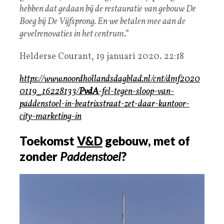
hebben dat gedaan bij de restauratie van gebouw De
Boeg bij De Vijfsprong. En we betalen mee aan de
gevelrenovaties in het centrum
.”
Helderse Courant, 19 januari 2020. 22:18
https://www.noordhollandsdagblad.nl/cnt/dmf2020
0119_16228133/
PvdA
-fel-tegen-sloop-van-
paddenstoel-in-beatrixstraat-zet-daar-kantoor-
city-marketing-in
Toekomst
V&D
gebouw, met of
zonder
Paddenstoel
?