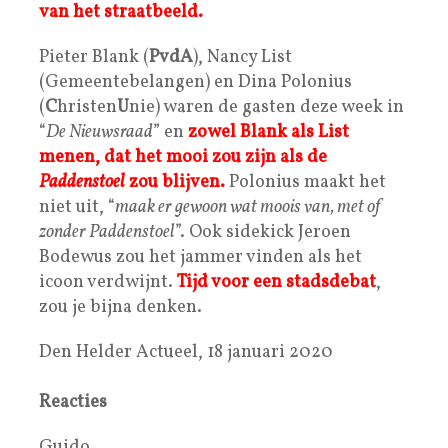
van het straatbeeld.
Pieter Blank (
PvdA
), Nancy List
(Gemeentebelangen) en Dina Polonius
(
C
hristen
U
nie) waren de gasten deze week in
“
De Nieuwsraad
” en
zowel Blank als List
menen, dat het mooi zou zijn als de
Paddenstoel
zou blijven.
Polonius maakt het
niet uit, “
maak er gewoon wat moois van, met of
zonder Paddenstoel
”. Ook sidekick Jeroen
Bodewus zou het jammer vinden als het
icoon verdwijnt.
Tijd voor een stadsdebat
,
zou je bijna denken.
Den Helder Actueel, 18 januari 2020
Reacties
Guido