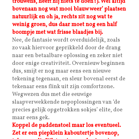
trouwens, heeft hij niets te doen?). Wél altijd
bovenaan nog wat mooi blauw weer’ plaatsen
natuurlijk en oh ja, rechts zit nog wat te
weinig groen, dus daar moet nog een half
boompje met wat frisse blaadjes bij.
Nee, de fantasie wordt overduidelijk, zoals
zo vaak hiervoor geprikkeld door de drang
naar een betaalbare oplossing en zeker niet
door enige creativiteit. Overnieuw beginnen
dus, smijt er nog maar eens een nieuwe
tekening tegenaan, en sleur bovenal eerst de
tekenaar eens flink uit zijn comfortzone.
Wegwezen dus met die eeuwige
slaapverwekkende nepoplossingen van ‘de
precies gelijk opgetrokken sokjes’ elite, doe
maar eens gek.
Koppel de paddenstoel maar los eventueel.
Zet er een piepklein kaboutertje bovenop,