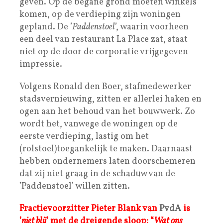
geven. Op de begane grond moeten winkels
komen, op de verdieping zijn woningen
gepland. De ’
Paddenstoel
’, waarin voorheen
een deel van restaurant La Place zat, staat
niet op de door de corporatie vrijgegeven
impressie.
Volgens Ronald den Boer, stafmedewerker
stadsvernieuwing, zitten er allerlei haken en
ogen aan het behoud van het bouwwerk. Zo
wordt het, vanwege de woningen op de
eerste verdieping, lastig om het
(rolstoel)toegankelijk te maken. Daarnaast
hebben ondernemers laten doorschemeren
dat zij niet graag in de schaduw van de
’Paddenstoel’ willen zitten.
Fractievoorzitter Pieter Blank van
PvdA
is
’
niet blij
’ met de dreigende sloop: “
Wat ons