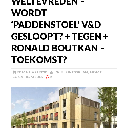
WELTEVREDEN –
WORDT
‘PADDENSTOEL’ V&D
GESLOOPT? + TEGEN +
RONALD BOUTKAN –
TOEKOMST?
20 JANUARI 2020
BUSINESSPLAN
,
HOME
,
LOCATIE
,
MEDIA
2