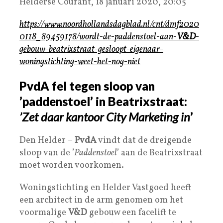
Helderse Courant, 18 januari 2020, 20:05
https://www.noordhollandsdagblad.nl/cnt/dmf2020
0118_89459178/wordt-de-paddenstoel-aan-
V&D
-
gebouw-beatrixstraat-gesloopt-eigenaar-
woningstichting-weet-het-nog-niet
PvdA fel tegen sloop van
’paddenstoel’ in Beatrixstraat:
’Zet daar kantoor City Marketing in
’
Den Helder –
PvdA
vindt dat de dreigende
sloop van de ’
Paddenstoel
’ aan de Beatrixstraat
moet worden voorkomen.
Woningstichting en Helder Vastgoed heeft
een architect in de arm genomen om het
voormalige
V&D
gebouw een facelift te