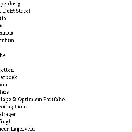
ppenberg
e Delft Street
tie
ia
urius
enium
t
he
retten
erboek
son
ters
Hope & Optimism Portfolio
Young Lions
drager
 Gogh
eer-Lagerveld