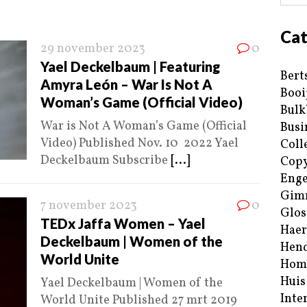
Cat
29 november 2023
0
Yael Deckelbaum | Featuring
Bert
Amyra León – War Is Not A
Booi
Woman’s Game (Official Video)
Bulk
War is Not A Woman’s Game (Official
Busi
Video) Published Nov. 10 2022 Yael
Coll
Deckelbaum Subscribe
[...]
Copy
Enge
Gim
7 november 2023
0
Glos
TEDx Jaffa Women – Yael
Haer
Deckelbaum | Women of the
Hend
World Unite
Hom
Huis
Yael Deckelbaum | Women of the
Inte
World Unite Published 27 mrt 2019