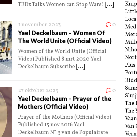
Kni
TEDx Talks Women can Stop Wars!
[...]
Littl
Loca
1 november 2023
0
Med
Yael Deckelbaum – Women Of
Merc
The World Unite (Official Video)
Mill
Niho
Women of the World Unite (Official
Nort
Video) Published 8 mrt 2020 Yael
Plus
Deckelbaum Subscribe
[...]
Port
Ridd
Sam
27 oktober 2023
0
Sluij
Yael Deckelbaum – Prayer of the
The 
Mothers (Official Video)
The 
Prayer of the Mothers (Official Video)
Vaan
Published 15 nov 2016 Yael
Van
Deckelbaum N° 3 van de Populairste
Verm