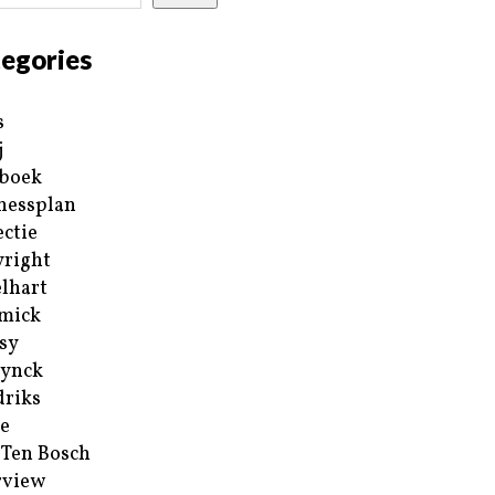
egories
s
j
boek
nessplan
ectie
right
lhart
mick
sy
ynck
riks
e
 Ten Bosch
rview