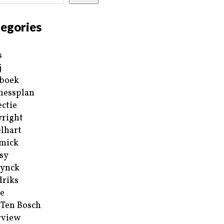
egories
s
j
boek
nessplan
ectie
right
lhart
mick
sy
ynck
riks
e
 Ten Bosch
rview