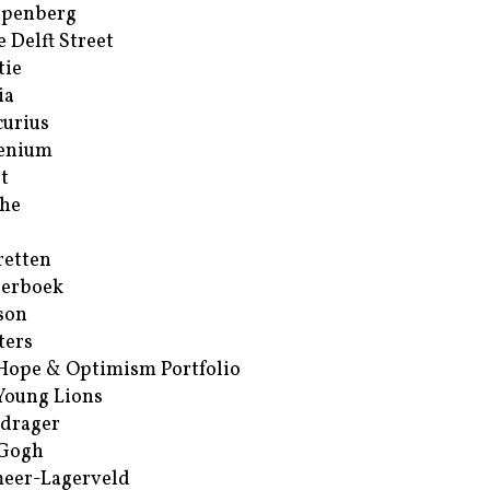
ppenberg
e Delft Street
tie
ia
urius
enium
t
he
retten
erboek
son
ters
Hope & Optimism Portfolio
Young Lions
drager
 Gogh
eer-Lagerveld