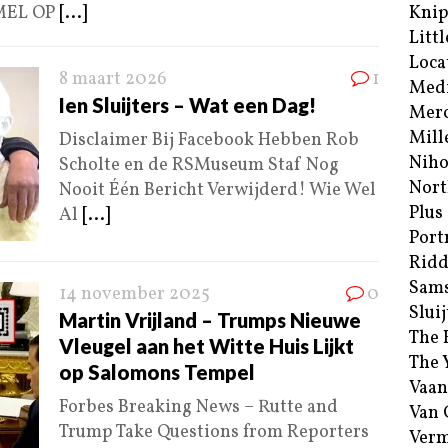
EMEL OP
[...]
Kni
Littl
Loca
8 maart 2026
1
Med
Ien Sluijters – Wat een Dag!
Merc
Mill
Disclaimer Bij Facebook Hebben Rob
Niho
Scholte en de RSMuseum Staf Nog
Nort
Nooit Één Bericht Verwijderd! Wie Wel
Plus
Al
[...]
Port
Ridd
Sam
14 november 2025
0
Sluij
Martin Vrijland – Trumps Nieuwe
The 
Vleugel aan het Witte Huis Lijkt
The 
op Salomons Tempel
Vaan
Forbes Breaking News – Rutte and
Van
Trump Take Questions from Reporters
Verm