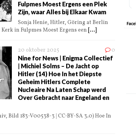
Fulpmes Moest Ergens een Plek
Zijn, waar Alles bij Elkaar Kwam
Sonja Henie, Hitler, Göring at Berlin
e Kerk in Fulpmes Moest Ergens een
[...]
20 oktober 2025
0
Nine for News | Enigma Collectief
| Michiel Solms – De Jacht op
Hitler (14) Hoe In het Diepste
Geheim Hitlers Complete
Nucleaire Na Laten Schap werd
Over Gebracht naar Engeland en
hiv, Bild 183-V00538-3 | CC-BY-SA 3.0) Hoe In