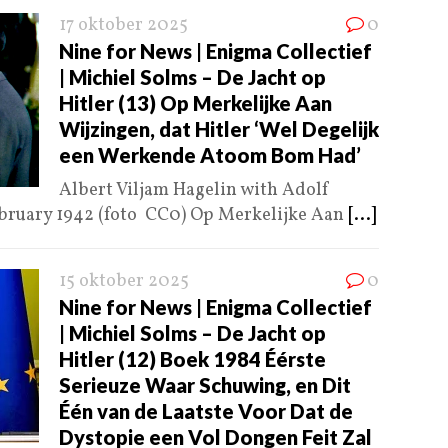
17 oktober 2025
0
Nine for News | Enigma Collectief
| Michiel Solms – De Jacht op
Hitler (13) Op Merkelijke Aan
Wijzingen, dat Hitler ‘Wel Degelijk
een Werkende Atoom Bom Had’
Albert Viljam Hagelin with Adolf
February 1942 (foto CC0) Op Merkelijke Aan
[...]
15 oktober 2025
0
Nine for News | Enigma Collectief
| Michiel Solms – De Jacht op
Hitler (12) Boek 1984 Éérste
Serieuze Waar Schuwing, en Dit
Één van de Laatste Voor Dat de
Dystopie een Vol Dongen Feit Zal