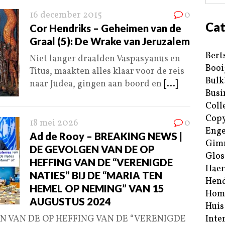
16 december 2015
0
Cat
Cor Hendriks – Geheimen van de
Graal (5): De Wrake van Jeruzalem
Bert
Niet langer draalden Vaspasyanus en
Booi
Titus, maakten alles klaar voor de reis
Bulk
naar Judea, gingen aan boord en
[...]
Busi
Coll
Copy
18 mei 2026
0
Enge
Ad de Rooy – BREAKING NEWS |
Gim
DE GEVOLGEN VAN DE OP
Glos
HEFFING VAN DE “VERENIGDE
Haer
NATIES” BIJ DE “MARIA TEN
Hend
HEMEL OP NEMING” VAN 15
Hom
AUGUSTUS 2024
Huis
N VAN DE OP HEFFING VAN DE “VERENIGDE
Inte