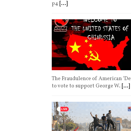
p4
[...]
The Fraudulence of American ‘De
to vote to support George W.
[...]