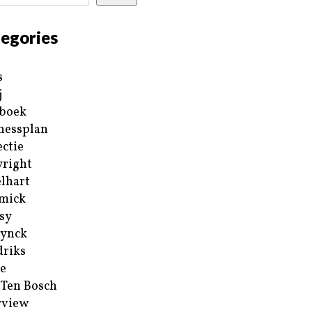
egories
s
j
boek
nessplan
ectie
right
lhart
mick
sy
ynck
riks
e
 Ten Bosch
rview