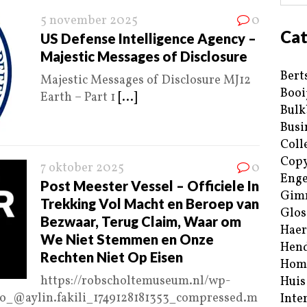
5 november 2025
0
Cat
US Defense Intelligence Agency –
Majestic Messages of Disclosure
Bert
Majestic Messages of Disclosure MJ12
Booi
Earth – Part 1
[...]
Bulk
Busi
Coll
Copy
7 oktober 2025
0
Enge
Post Meester Vessel – Officiele In
Gim
Trekking Vol Macht en Beroep van
Glos
Bezwaar, Terug Claim, Waar om
Haer
We Niet Stemmen en Onze
Hend
Rechten Niet Op Eisen
Hom
https://robscholtemuseum.nl/wp-
Huis
.io_@aylin.fakili_1749128181353_compressed.m
Inte