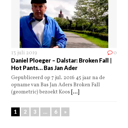
13 juli 2019
0
Daniel Ploeger – Dalstar: Broken Fall |
Hot Pants… Bas Jan Ader
Gepubliceerd op 7 jul. 2016 45 jaar na de
opname van Bas Jan Aders Broken Fall
(geometric) bezoekt Koos
[...]
1
2
3
…
6
»