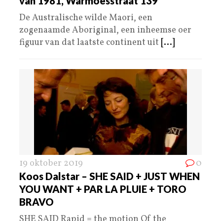
van 1981, Warmoesstraat 139
De Australische wilde Maori, een
zogenaamde Aboriginal, een inheemse oer
figuur van dat laatste continent uit
[...]
19 oktober 2019
0
Koos Dalstar – SHE SAID + JUST WHEN
YOU WANT + PAR LA PLUIE + TORO
BRAVO
SHE SAID Rapid = the motion Of the