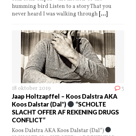
humming bird Listen to a story That you
never heard I was walking through
[...]
18 oktober 2019
3
Jaap Holtzapffel – Koos Dalstra AKA
Koos Dalstar (Dal*)
“SCHOLTE
SLACHT OFFER AF REKENING DRUGS
CONFLICT”
Koos Dalstra AKA Koos Dalstar (Dal*)