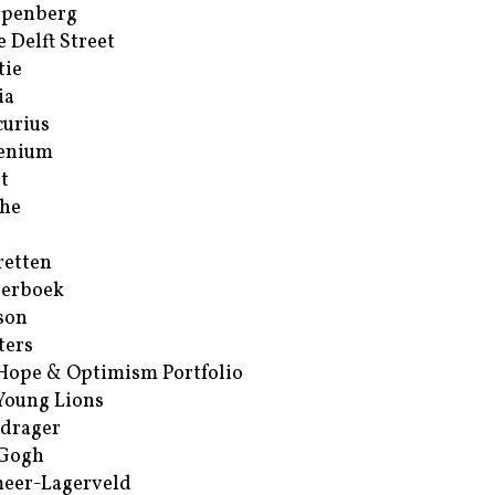
ppenberg
e Delft Street
tie
ia
urius
enium
t
he
retten
erboek
son
ters
Hope & Optimism Portfolio
Young Lions
drager
 Gogh
eer-Lagerveld