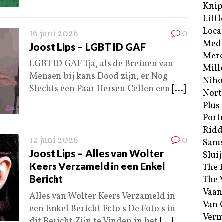
Kni
Littl
Loca
16 juni 2026
0
Med
Joost Lips – LGBT ID GAF
Merc
LGBT ID GAF Tja, als de Breinen van
Mill
Mensen bij kans Dood zijn, er Nog
Niho
Slechts een Paar Hersen Cellen een
[...]
Nort
Plus
Port
Ridd
12 juni 2026
0
Sam
Joost Lips – Alles van Wolter
Sluij
Keers Verzameld in een Enkel
The 
Bericht
The 
Vaan
Alles van Wolter Keers Verzameld in
Van
een Enkel Bericht Foto s De Foto s in
Verm
dit Bericht Zijn te Vinden in het
[...]