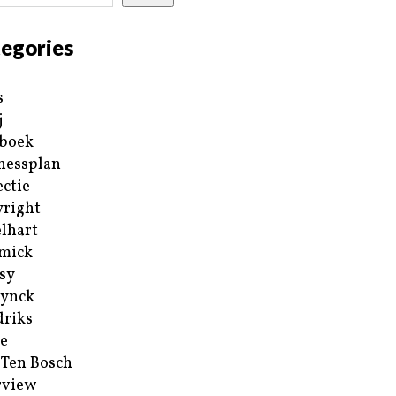
egories
s
j
boek
nessplan
ectie
right
lhart
mick
sy
ynck
riks
e
 Ten Bosch
rview