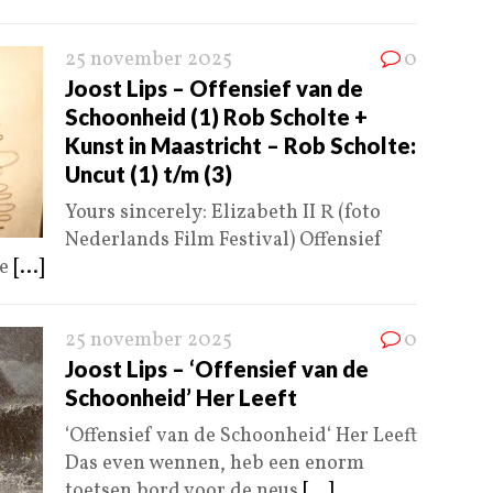
25 november 2025
0
Joost Lips – Offensief van de
Schoonheid (1) Rob Scholte +
Kunst in Maastricht – Rob Scholte:
Uncut (1) t/m (3)
Yours sincerely: Elizabeth II R (foto
Nederlands Film Festival) Offensief
te
[...]
25 november 2025
0
Joost Lips – ‘Offensief van de
Schoonheid’ Her Leeft
‘Offensief van de Schoonheid‘ Her Leeft
Das even wennen, heb een enorm
toetsen bord voor de neus
[...]