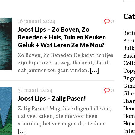
Cat
16 januari 2024
0
Joost Lips – Zo Boven, Zo
Bert
Beneden + Huis, Tuin en Keuken
Booi
Geluk + Wat Leren Ze Me Nou?
Bulk
Zo Boven, Zo Beneden De kerst lichtjes
Busi
zijn bijna over al weg. Ik dacht, dat ik
Coll
dat jammer zou gaan vinden.
[...]
Copy
Enge
Gim
31 maart 2024
0
Glos
Joost Lips – Zalig Pasen!
Haer
Zalig Pasen! Mag deze dagen beleven,
Hend
dat veel zaken, die me voor heen
Hom
stoorden, het vermogen dat te doen
Huis
[...]
Inte